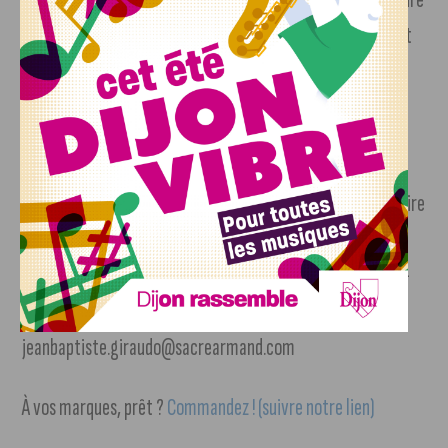
plaisir en mangeant bien, en mangeant mieux et en faisant
vivre des entreprises locales grâce à ce nouveau service à
Dijon. La commande se fait en 3 clics sur le site web ou
l’application pour iPhone ou Android.
Si vous êtes commerçants, que vous avez envie de vous faire
connaitre et que vos valeurs sont en phase avec Sacré
Armand à Dijon, Vous pouvez rentrer en contact avec Jean-
Baptiste Giraudo par email à l’adresse
jeanbaptiste.giraudo@sacrearmand.com
À vos marques, prêt ?
Commandez ! (suivre notre lien)