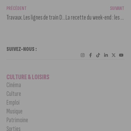
PRÉCÉDENT
SUIVANT
Travaux. Les lignes de train Dijon/Bourg-en-Bresse et Dijon/Nevers fermés
La recette du week-end : les Pâtes au pesto de pistache
SUIVEZ-NOUS :
CULTURE & LOISIRS
Cinéma
Culture
Emploi
Musique
Patrimoine
Sorties