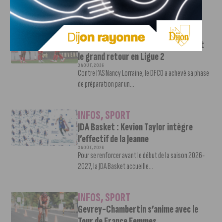
Victor Bosoni est simple : parcourir 571...
INFOS
,
SPORT
DFCO : une préparation sereine avant
le grand retour en Ligue 2
3 AOÛT, 2026
Contre l’AS Nancy Lorraine, le DFCO a achevé sa phase
de préparation par un...
INFOS
,
SPORT
JDA Basket : Kevion Taylor intègre
l’effectif de la Jeanne
3 AOÛT, 2026
Pour se renforcer avant le début de la saison 2026-
2027, la JDA Basket accueille...
INFOS
,
SPORT
Gevrey-Chambertin s’anime avec le
Tour de France Femmes