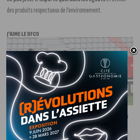
des produits respectueux de l’environnement.
J'AIME LE DFCO
DFCO : UNE PRÉPARATION SEREINE AVANT LE GRAND
RETOUR EN LIGUE 2
INFOS
,
SPORT
Faire le tour de la Côte-d’Or à vélo en
trois jours : le défi de Victor Bosoni
5 AOÛT, 2026
Le challenge que s’apprête à relever l’ultra-cycliste