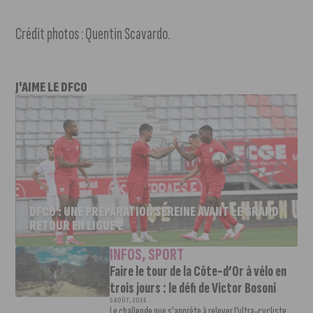
Crédit photos : Quentin Scavardo.
J'AIME LE DFCO
DFCO : UNE PRÉPARATION SEREINE AVANT LE GRAND
RETOUR EN LIGUE 2
INFOS
,
SPORT
Faire le tour de la Côte-d’Or à vélo en
trois jours : le défi de Victor Bosoni
5 AOÛT, 2026
Le challenge que s’apprête à relever l’ultra-cycliste