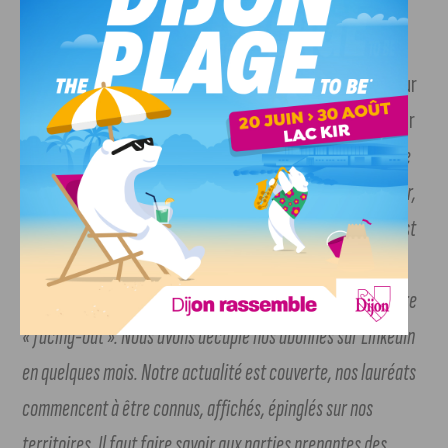
Le sourire dans la voix, Jean-Phillipe Guyot en disait long sur
le bilan de cette belle année 2022, signe de bon augure pour
2023 : «
Notre rêve est que tout repreneur, tout créateur de
l’Yonne, de la Nièvre, de la Saône-et-Loire et de la Côte-d’Or,
connaissent Réseau et viennent s’y faire accompagner. Il est
bien évident que ces mots renvoient à notre marque, à son
image, à notre notoriété. Aussi nous devons poursuivre notre
« facing-out ». Nous avons décuplé nos abonnés sur LinkedIn
en quelques mois. Notre actualité est couverte, nos lauréats
commencent à être connus, affichés, épinglés sur nos
territoires. Il faut faire savoir aux parties prenantes des