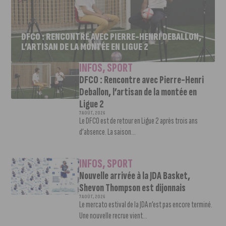
DFCO : RENCONTRE AVEC PIERRE-HENRI DEBALLON,
L’ARTISAN DE LA MONTÉE EN LIGUE 2
INFOS
,
SPORT
DFCO : Rencontre avec Pierre-Henri
Deballon, l’artisan de la montée en
Ligue 2
7 AOÛT, 2026
Le DFCO est de retour en Ligue 2 après trois ans
d’absence. La saison...
INFOS
,
SPORT
Nouvelle arrivée à la JDA Basket,
Shevon Thompson est dijonnais
7 AOÛT, 2026
Le mercato estival de la JDA n’est pas encore terminé.
Une nouvelle recrue vient...