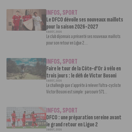
INFOS
,
SPORT
Le DFCO dévoile ses nouveaux maillots
pour la saison 2026-2027
6 AOÛT, 2026
Le club dijonnais a présenté ses nouveaux maillots
pour son retour en Ligue 2....
INFOS
,
SPORT
Faire le tour de la Côte-d’Or à vélo en
trois jours : le défi de Victor Bosoni
5 AOÛT, 2026
Le challenge que s’apprête à relever l’ultra-cycliste
Victor Bosoni est simple : parcourir 571...
INFOS
,
SPORT
DFCO : une préparation sereine avant
le grand retour en Ligue 2
3 AOÛT, 2026