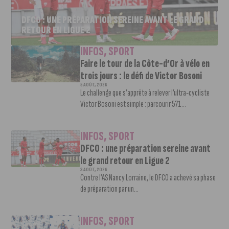
DFCO : UNE PRÉPARATION SEREINE AVANT LE GRAND
RETOUR EN LIGUE 2
INFOS
,
SPORT
Faire le tour de la Côte-d’Or à vélo en
trois jours : le défi de Victor Bosoni
5 AOÛT, 2026
Le challenge que s’apprête à relever l’ultra-cycliste
Victor Bosoni est simple : parcourir 571...
INFOS
,
SPORT
DFCO : une préparation sereine avant
le grand retour en Ligue 2
3 AOÛT, 2026
Contre l’AS Nancy Lorraine, le DFCO a achevé sa phase
de préparation par un...
INFOS
,
SPORT