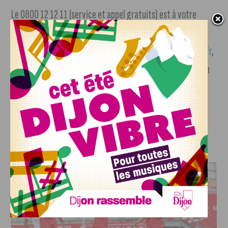
Le 0800 12 12 11 (service et appel gratuits) est à votre
disposition pour tout renseignement. Vous pouvez
également vous inscrire sur
www.trionsnosdechets-dijon.fr
,
rubrique « mes alertes » pour recevoir par email ou SMS, un
rappel du jour de sortie de votre sapin.
Le recyclage n’a jamais été aussi simple.
J'AIME LE DFCO