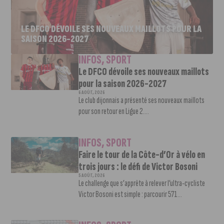
LE DFCO DÉVOILE SES NOUVEAUX MAILLOTS POUR LA
SAISON 2026-2027
INFOS
,
SPORT
Le DFCO dévoile ses nouveaux maillots
pour la saison 2026-2027
6 AOÛT, 2026
Le club dijonnais a présenté ses nouveaux maillots
pour son retour en Ligue 2....
INFOS
,
SPORT
Faire le tour de la Côte-d’Or à vélo en
trois jours : le défi de Victor Bosoni
5 AOÛT, 2026
Le challenge que s’apprête à relever l’ultra-cycliste
Victor Bosoni est simple : parcourir 571...