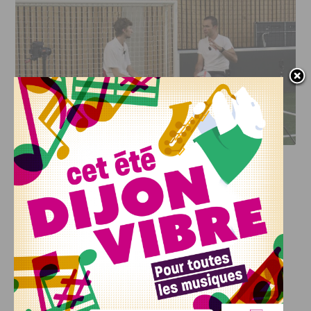
DFCO : RENCONTRE AVEC PIERRE-HENRI DEBALLON,
L’ARTISAN DE LA MONTÉE EN LIGUE 2
INFOS
,
SPORT
DFCO : Rencontre avec Pierre-Henri
Deballon, l’artisan de la montée en
Ligue 2
7 AOÛT, 2026
Le DFCO est de retour en Ligue 2 après trois ans
d’absence. La saison...
INFOS
,
SPORT
Nouvelle arrivée à la JDA Basket,