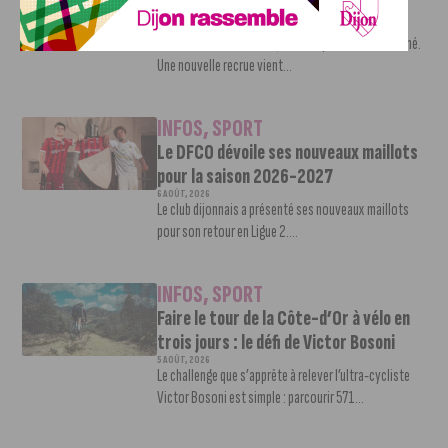
Shevon Thompson est dijonnais
7 AOÛT, 2026
Le mercato estival de la JDA n’est pas encore terminé.
Une nouvelle recrue vient...
INFOS
,
SPORT
Le DFCO dévoile ses nouveaux maillots
pour la saison 2026-2027
6 AOÛT, 2026
Le club dijonnais a présenté ses nouveaux maillots
pour son retour en Ligue 2....
INFOS
,
SPORT
Faire le tour de la Côte-d’Or à vélo en
trois jours : le défi de Victor Bosoni
5 AOÛT, 2026
Le challenge que s’apprête à relever l’ultra-cycliste
Victor Bosoni est simple : parcourir 571...