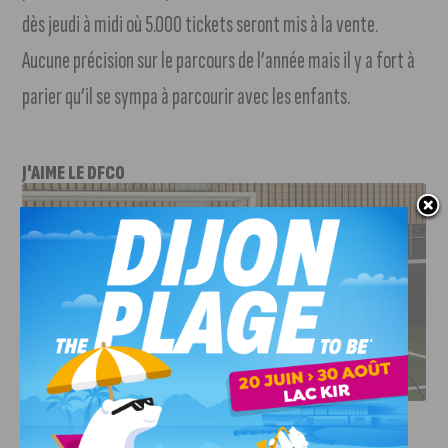
dès jeudi à midi où 5.000 tickets seront mis à la vente.
Aucune précision sur le parcours de l’année mais il y a fort à
parier qu’il se sympa à parcourir avec les enfants.
J'AIME LE DFCO
DFCO : RENCONTRE AVEC PIERRE-HENRI DEBALLON,
L’ARTISAN DE LA MONTÉE EN LIGUE 2
INFOS
,
SPORT
DFCO : Rencontre avec Pierre-Henri