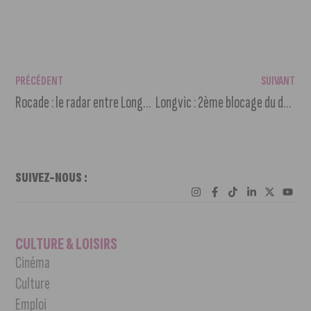
PRÉCÉDENT
SUIVANT
Rocade : le radar entre Longvic et Saint-Apollinaire se modernise
Longvic : 2ème blocage du dépôt pétrolier par les syndicats
SUIVEZ-NOUS :
CULTURE & LOISIRS
Cinéma
Culture
Emploi