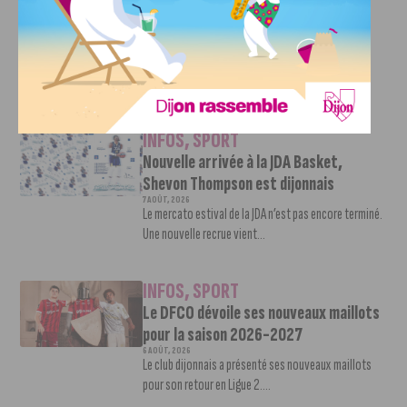
Deballon, l’artisan de la montée en
Ligue 2
7 AOÛT, 2026
Le DFCO est de retour en Ligue 2 après trois ans
d’absence. La saison...
INFOS
,
SPORT
Nouvelle arrivée à la JDA Basket,
Shevon Thompson est dijonnais
7 AOÛT, 2026
Le mercato estival de la JDA n’est pas encore terminé.
Une nouvelle recrue vient...
INFOS
,
SPORT
Le DFCO dévoile ses nouveaux maillots
pour la saison 2026-2027
6 AOÛT, 2026
Le club dijonnais a présenté ses nouveaux maillots
pour son retour en Ligue 2....