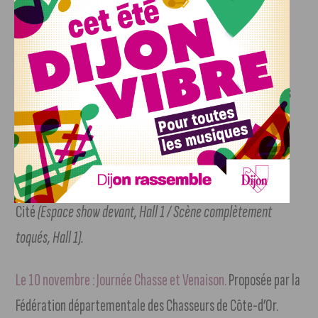
complètement toqués, Hall 1).
Du 9 au 12 novembre : Pavillon bienvenue à Dijon-Vignes.
(Re)découverte du vignoble métropolitain et dégustations
des vins de notre terroir
(Espace Chambertin, Hall 1).
Le 9 novembre : Journée de la Cité internationale de la
Gastronomie et du Vin.
Avec l’ensemble des acteurs de la
Cité
(Espace show devant, Hall 1 / Scène complètement
toqués, Hall 1).
Le 10 novembre : Journée Chasse et Venaison.
Proposée par la
Fédération départementale des Chasseurs de Côte-d’Or.