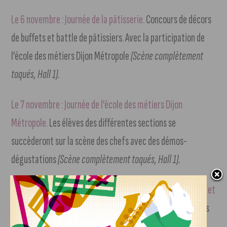
Le 6 novembre : Journée de la pâtisserie.
Concours de décors
de buffets et battle de pâtissiers. Avec la participation de
l’école des métiers Dijon Métropole
(Scène complètement
toqués, Hall 1).
Le 7 novembre : Journée de l’école des métiers Dijon
Métropole.
Les élèves des différentes sections se
succèderont sur la scène des chefs avec des démos-
dégustations
(Scène complètement toqués, Hall 1).
Le 8 novembre : Concours professionnel des jeunes espoirs et
marché des confréries.
Proposé par l’Amicale des Cuisiniers
de Côte-d’Or
(Espace show devant, Hall 1 / Scène