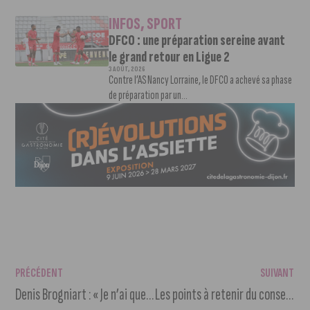
INFOS
,
SPORT
DFCO : une préparation sereine avant
le grand retour en Ligue 2
3 AOÛT, 2026
Contre l’AS Nancy Lorraine, le DFCO a achevé sa phase
de préparation par un...
PRÉCÉDENT
SUIVANT
Denis Brogniart : « Je n’ai que des souvenirs de tendresse en Bourgogne »
Les points à retenir du conseil municipal de Dijon du 25 septembre