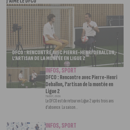
J'AIME LE DFCO
DFCO : RENCONTRE AVEC PIERRE-HENRI DEBALLON,
L’ARTISAN DE LA MONTÉE EN LIGUE 2
INFOS
,
SPORT
DFCO : Rencontre avec Pierre-Henri
Deballon, l’artisan de la montée en
Ligue 2
7 AOÛT, 2026
Le DFCO est de retour en Ligue 2 après trois ans
d’absence. La saison...
INFOS
,
SPORT