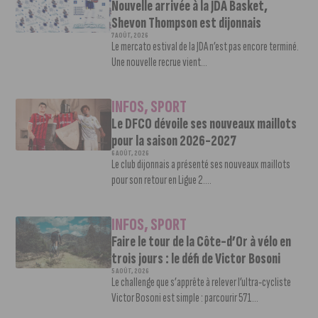
Nouvelle arrivée à la JDA Basket,
Shevon Thompson est dijonnais
7 AOÛT, 2026
Le mercato estival de la JDA n’est pas encore terminé.
Une nouvelle recrue vient...
INFOS
,
SPORT
Le DFCO dévoile ses nouveaux maillots
pour la saison 2026-2027
6 AOÛT, 2026
Le club dijonnais a présenté ses nouveaux maillots
pour son retour en Ligue 2....
INFOS
,
SPORT
Faire le tour de la Côte-d’Or à vélo en
trois jours : le défi de Victor Bosoni
5 AOÛT, 2026
Le challenge que s’apprête à relever l’ultra-cycliste
Victor Bosoni est simple : parcourir 571...