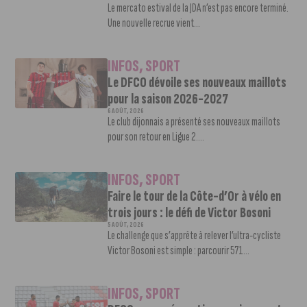
Le mercato estival de la JDA n’est pas encore terminé.
Une nouvelle recrue vient...
INFOS
,
SPORT
Le DFCO dévoile ses nouveaux maillots
pour la saison 2026-2027
6 AOÛT, 2026
Le club dijonnais a présenté ses nouveaux maillots
pour son retour en Ligue 2....
INFOS
,
SPORT
Faire le tour de la Côte-d’Or à vélo en
trois jours : le défi de Victor Bosoni
5 AOÛT, 2026
Le challenge que s’apprête à relever l’ultra-cycliste
Victor Bosoni est simple : parcourir 571...
INFOS
,
SPORT