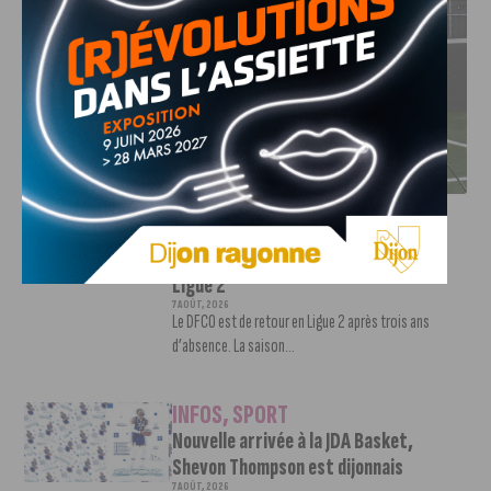
DFCO : RENCONTRE AVEC PIERRE-HENRI DEBALLON,
L’ARTISAN DE LA MONTÉE EN LIGUE 2
INFOS
,
SPORT
DFCO : Rencontre avec Pierre-Henri
Deballon, l’artisan de la montée en
Ligue 2
7 AOÛT, 2026
Le DFCO est de retour en Ligue 2 après trois ans
d’absence. La saison...
INFOS
,
SPORT
Nouvelle arrivée à la JDA Basket,
Shevon Thompson est dijonnais
7 AOÛT, 2026