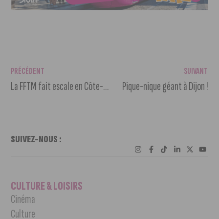
PRÉCÉDENT
SUIVANT
La FFTM fait escale en Côte-d’Or pour dénicher les “trucs qui marchent”
Pique-nique géant à Dijon !
SUIVEZ-NOUS :
CULTURE & LOISIRS
Cinéma
Culture