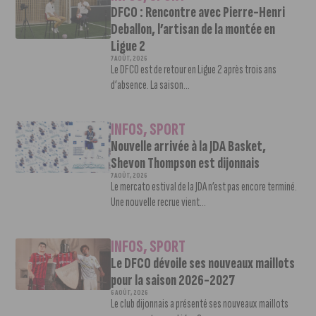
DFCO : Rencontre avec Pierre-Henri
Deballon, l’artisan de la montée en
Ligue 2
7 AOÛT, 2026
Le DFCO est de retour en Ligue 2 après trois ans
d’absence. La saison...
INFOS
,
SPORT
Nouvelle arrivée à la JDA Basket,
Shevon Thompson est dijonnais
7 AOÛT, 2026
Le mercato estival de la JDA n’est pas encore terminé.
Une nouvelle recrue vient...
INFOS
,
SPORT
Le DFCO dévoile ses nouveaux maillots
pour la saison 2026-2027
6 AOÛT, 2026
Le club dijonnais a présenté ses nouveaux maillots