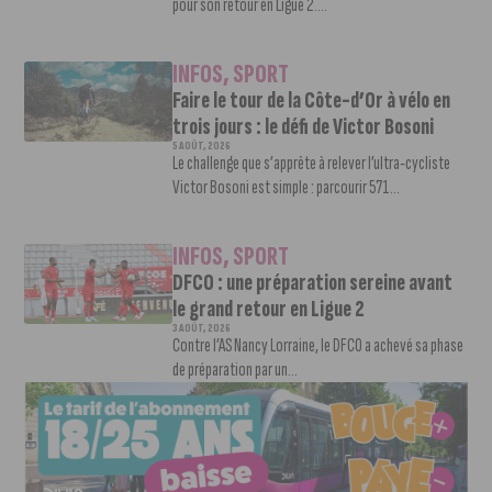
pour son retour en Ligue 2....
INFOS
,
SPORT
Faire le tour de la Côte-d’Or à vélo en
trois jours : le défi de Victor Bosoni
5 AOÛT, 2026
Le challenge que s’apprête à relever l’ultra-cycliste
Victor Bosoni est simple : parcourir 571...
INFOS
,
SPORT
DFCO : une préparation sereine avant
le grand retour en Ligue 2
3 AOÛT, 2026
Contre l’AS Nancy Lorraine, le DFCO a achevé sa phase
de préparation par un...