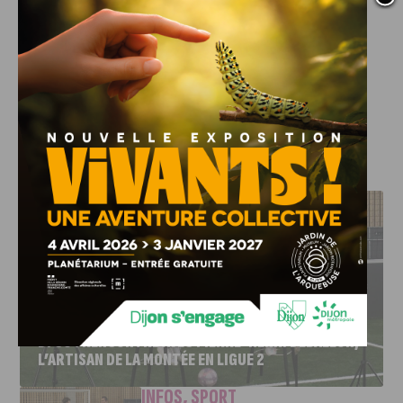
Date :
Jeudi 22 mai 2025
Horaires :
de 14h à 23h
Entrée gratuite
, réservée aux
étudiants
Plus d’infos sur :
www.crous-bfc.fr
J'AIME LE DFCO
DFCO : RENCONTRE AVEC PIERRE-HENRI DEBALLON,
L’ARTISAN DE LA MONTÉE EN LIGUE 2
INFOS
,
SPORT