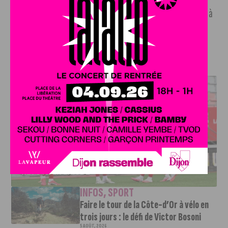
du centre-ville et de développement des mobilités douces à
Dijon.
J'AIME LE DFCO
DFCO : UNE PRÉPARATION SEREINE AVANT LE GRAND
RETOUR EN LIGUE 2
INFOS
,
SPORT
Faire le tour de la Côte-d’Or à vélo en
trois jours : le défi de Victor Bosoni
5 AOÛT, 2026