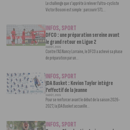
Le challenge que s’apprête à relever l’ultra-cycliste
Victor Bosoni est simple : parcourir 571...
INFOS
,
SPORT
DFCO : une préparation sereine avant
le grand retour en Ligue 2
3 AOÛT, 2026
Contre l’AS Nancy Lorraine, le DFCO a achevé sa phase
de préparation par un...
INFOS
,
SPORT
JDA Basket : Kevion Taylor intègre
l’effectif de la Jeanne
3 AOÛT, 2026
Pour se renforcer avant le début de la saison 2026-
2027, la JDA Basket accueille...
INFOS
,
SPORT