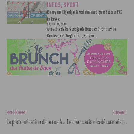
INFOS
,
SPORT
Brayan Djadja finalement prêté au FC
Istres
28 JUILLET, 2026
À la suite de la rétrogradation des Girondins de
Bordeaux en Régional 1, Brayan...
PRÉCÉDENT
SUIVANT
La piétonnisation de la rue Auguste-Comte se précise
Les bacs arborés désormais installés rue de la Liberté