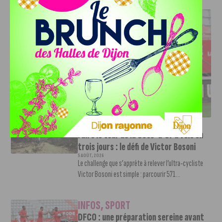
J'AIME LE DFCO
DFCO : UNE PRÉPARATION SEREINE AVANT LE GRAND
RETOUR EN LIGUE 2
INFOS
,
SPORT
Faire le tour de la Côte-d’Or à vélo en
trois jours : le défi de Victor Bosoni
5 AOÛT, 2026
Le challenge que s’apprête à relever l’ultra-cycliste
Victor Bosoni est simple : parcourir 571...
INFOS
,
SPORT
DFCO : une préparation sereine avant