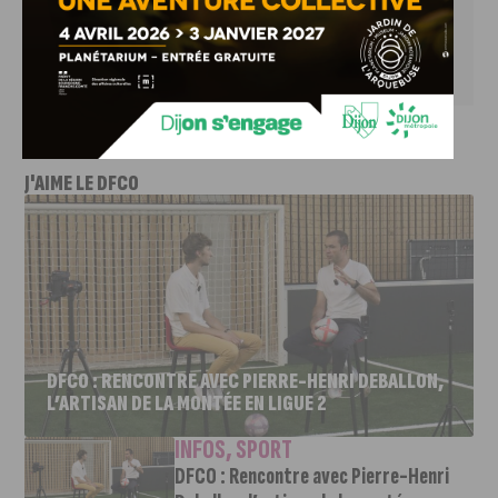
samedi de 8h à 2h / Dimanche de 11h à 2h
Réservations conseillées à partir de 6 personnes via le 
site internet
 ou par téléphone au 03 80 43 27 40
J'AIME LE DFCO
DFCO : RENCONTRE AVEC PIERRE-HENRI DEBALLON,
L’ARTISAN DE LA MONTÉE EN LIGUE 2
INFOS
,
SPORT
DFCO : Rencontre avec Pierre-Henri