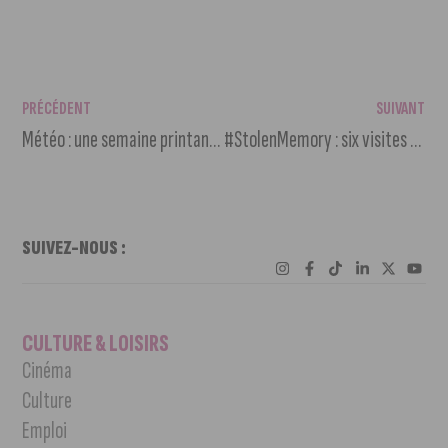
PRÉCÉDENT
SUIVANT
Météo : une semaine printanière à Dijon
#StolenMemory : six visites commentées pour approfondir le devoir de mémoire
SUIVEZ-NOUS :
CULTURE & LOISIRS
Cinéma
Culture
Emploi