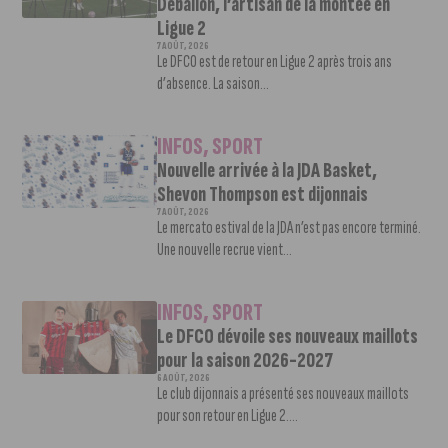
Deballon, l’artisan de la montée en
Ligue 2
7 AOÛT, 2026
Le DFCO est de retour en Ligue 2 après trois ans
d’absence. La saison...
INFOS
,
SPORT
Nouvelle arrivée à la JDA Basket,
Shevon Thompson est dijonnais
7 AOÛT, 2026
Le mercato estival de la JDA n’est pas encore terminé.
Une nouvelle recrue vient...
INFOS
,
SPORT
Le DFCO dévoile ses nouveaux maillots
pour la saison 2026-2027
6 AOÛT, 2026
Le club dijonnais a présenté ses nouveaux maillots
pour son retour en Ligue 2....