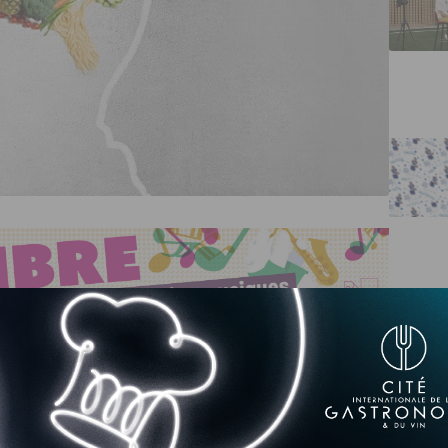
ter P2FOOD (physiological and psychological food choice
 qu’elle effectue actuellement au sein de l’équipe 9 de
tégorisation et propriétés des aliments » qui constitue le