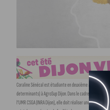
Coraline Sénécal est étudiante en deuxième année de Mas
determinants) à AgroSup Dijon. Dans le cadre de son stage
l’UMR CSGA (INRA Dijon), elle doit réaliser une étude « Ca