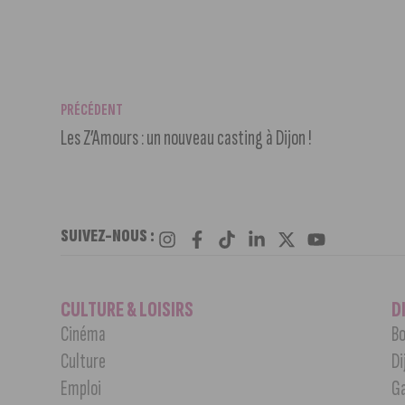
PRÉCÉDENT
Les Z’Amours : un nouveau casting à Dijon !
SUIVEZ-NOUS :
CULTURE & LOISIRS
D
Cinéma
Bo
Culture
Di
Emploi
G