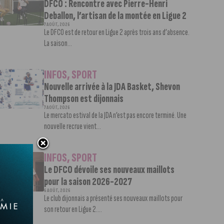
DFCO : Rencontre avec Pierre-Henri
Deballon, l’artisan de la montée en Ligue 2
7 AOÛT, 2026
Le DFCO est de retour en Ligue 2 après trois ans d’absence.
La saison...
INFOS
,
SPORT
Nouvelle arrivée à la JDA Basket, Shevon
Thompson est dijonnais
7 AOÛT, 2026
Le mercato estival de la JDA n’est pas encore terminé. Une
nouvelle recrue vient...
INFOS
,
SPORT
Le DFCO dévoile ses nouveaux maillots
pour la saison 2026-2027
6 AOÛT, 2026
Le club dijonnais a présenté ses nouveaux maillots pour
son retour en Ligue 2....