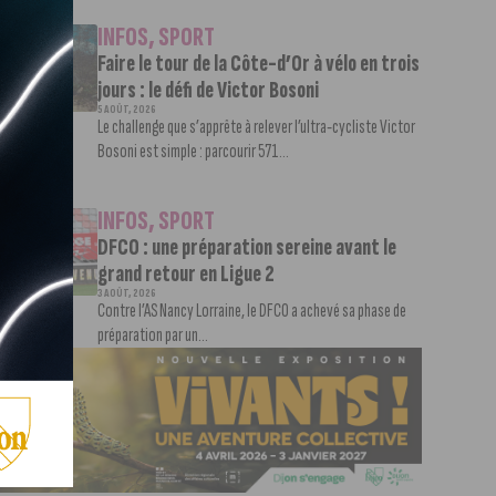
INFOS
,
SPORT
Faire le tour de la Côte-d’Or à vélo en trois
jours : le défi de Victor Bosoni
5 AOÛT, 2026
Le challenge que s’apprête à relever l’ultra-cycliste Victor
Bosoni est simple : parcourir 571...
INFOS
,
SPORT
DFCO : une préparation sereine avant le
grand retour en Ligue 2
3 AOÛT, 2026
Contre l’AS Nancy Lorraine, le DFCO a achevé sa phase de
préparation par un...