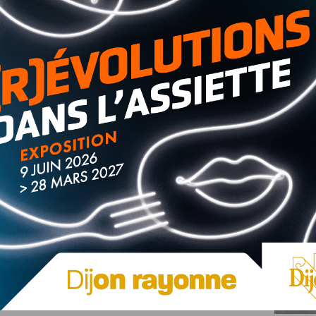
à 30 ans avec des régimes alimentaires variés :
 dizaine de minutes et à lieu sur le Campus de l’Université
e chocolat (au choix) vous sera offerte.
ci :
https://enquetes.inra.fr/index.php/246239
er Caroline Sénécal par mail à
coraline.senecal@inra.fr