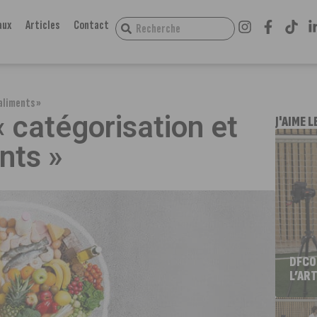
aux
Articles
Contact
aliments »
« catégorisation et
J'AIME L
nts »
DFCO
L’ART