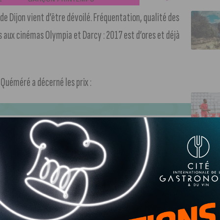
e Dijon vient d’être dévoilé. Fréquentation, qualité des
aux cinémas Olympia et Darcy : 2017 est d’ores et déjà
e Quéméré a décerné les prix :
 FILM D’AVENTURE
land Epic (Allemagne-Autriche)
U PUBLIC