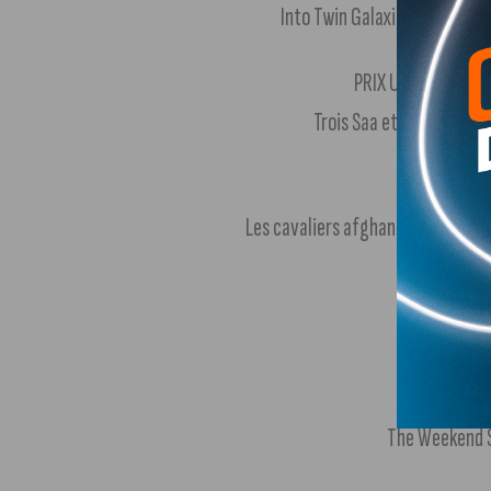
Into Twin Galaxies – A Green
PRIX USHUAIA TV / 
Trois Saa et puis la Fra
PRIX ALA
Les cavaliers afghans, sur les tr
PRIX JEAN
Le para
PRIX SPEC
The Weekend S