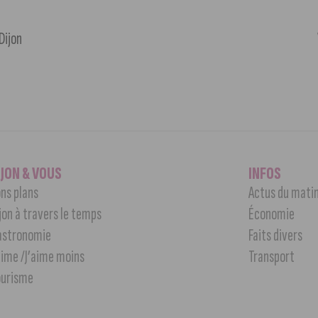
Dijon
IJON & VOUS
INFOS
ns plans
Actus du mati
jon à travers le temps
Économie
astronomie
Faits divers
aime /J’aime moins
Transport
ourisme