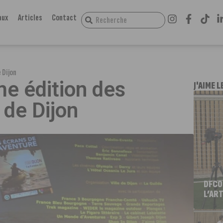
aux
Articles
Contact
 Dijon
e édition des
J'AIME L
 de Dijon
DFCO
L’ART