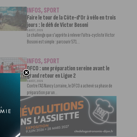
INFOS
,
SPORT
Faire le tour de la Côte-d’Or à vélo en trois
jours : le défi de Victor Bosoni
5 AOÛT, 2026
Le challenge que s’apprête à relever l’ultra-cycliste Victor
Bosoni est simple : parcourir 571...
INFOS
,
SPORT
DFCO : une préparation sereine avant le
grand retour en Ligue 2
3 AOÛT, 2026
Contre l’AS Nancy Lorraine, le DFCO a achevé sa phase de
préparation par un...