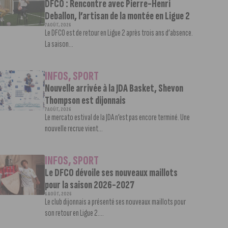
DFCO : Rencontre avec Pierre-Henri
Deballon, l’artisan de la montée en Ligue 2
7 AOÛT, 2026
Le DFCO est de retour en Ligue 2 après trois ans d’absence.
La saison...
INFOS
,
SPORT
Nouvelle arrivée à la JDA Basket, Shevon
Thompson est dijonnais
7 AOÛT, 2026
Le mercato estival de la JDA n’est pas encore terminé. Une
nouvelle recrue vient...
INFOS
,
SPORT
Le DFCO dévoile ses nouveaux maillots
pour la saison 2026-2027
6 AOÛT, 2026
Le club dijonnais a présenté ses nouveaux maillots pour
son retour en Ligue 2....