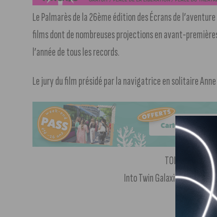
Le Palmarès de la 26ème édition des Écrans de l’aventure d
films dont de nombreuses projections en avant-premières 
l’année de tous les records.
Le jury du film présidé par la navigatrice en solitaire Ann
TOISON D’OR DU
Into Twin Galaxies – A Green
P
RIX D