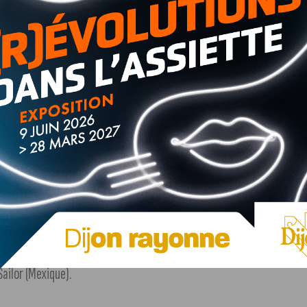
land Epic (Allemagne-Autriche)
Écrans de l’aventure
nce, le choc de deux mondes
IN BOMBARD
aces de Joseph Kessel en Afghanistan
-MARC BOIVIN
dis perdu
IAL DU JURY
ailor (Mexique).