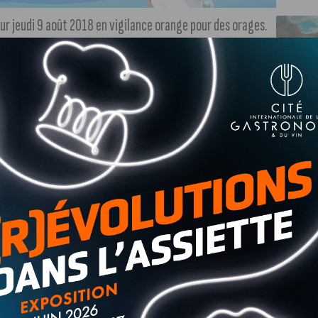
ur jeudi 9 août 2018 en vigilance orange pour des orages.
début d’après-midi.
s précipitations pourront atteindre 20 à 30 mm.
s de vents se situant entre 80 et 100 km/heure.
pendant cet épisode et évitez les promenades en forêts.