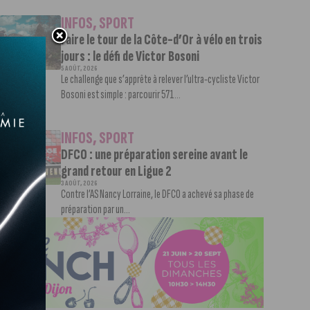
INFOS
,
SPORT
Faire le tour de la Côte-d’Or à vélo en trois
jours : le défi de Victor Bosoni
5 AOÛT, 2026
Le challenge que s’apprête à relever l’ultra-cycliste Victor
Bosoni est simple : parcourir 571...
INFOS
,
SPORT
DFCO : une préparation sereine avant le
grand retour en Ligue 2
3 AOÛT, 2026
Contre l’AS Nancy Lorraine, le DFCO a achevé sa phase de
préparation par un...