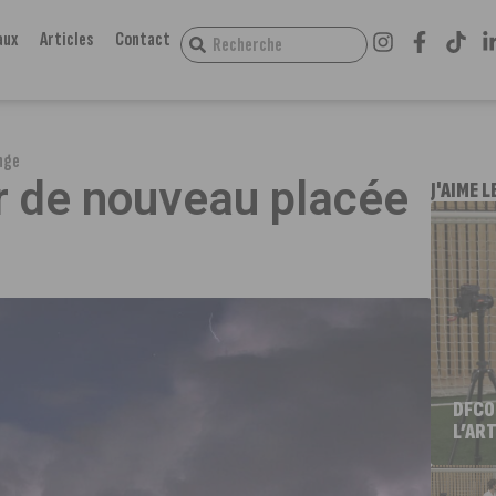
aux
Articles
Contact
ange
Or de nouveau placée
J'AIME L
DFCO
L’ART