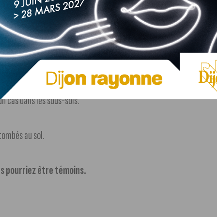
lectriques, mettez à l’abri les objets sensibles au vent.
 d’usage pour vous protéger des effets de la foudre,
ors des zones boisées.
ture, sur une voie immergée ou à proximité d’un cours
n cas dans les sous-sols.
tombés au sol.
s pourriez être témoins.