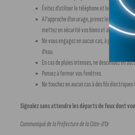
Évitez d’utiliser le téléphone et les appareils é
A l’approche d’un orage, prenez les précautions
mettez en sécurité vos biens et abritez-vous h
Ne vous engagez en aucun cas, à pied ou en voi
d’eau.
En cas de pluies intenses, ne descendez en aucu
Pensez à fermer vos fenêtres.
Ne touchez en aucun cas à des fils électriques 
Signalez sans attendre les départs de feux dont vou
Communiqué de la Préfecture de la Côte-d’Or