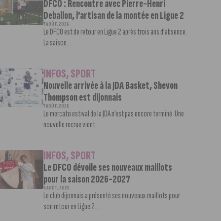
DFCO : Rencontre avec Pierre-Henri
Deballon, l’artisan de la montée en Ligue 2
7 AOÛT, 2026
Le DFCO est de retour en Ligue 2 après trois ans d’absence.
La saison...
INFOS
,
SPORT
Nouvelle arrivée à la JDA Basket, Shevon
Thompson est dijonnais
7 AOÛT, 2026
Le mercato estival de la JDA n’est pas encore terminé. Une
nouvelle recrue vient...
INFOS
,
SPORT
Le DFCO dévoile ses nouveaux maillots
pour la saison 2026-2027
6 AOÛT, 2026
Le club dijonnais a présenté ses nouveaux maillots pour
son retour en Ligue 2....