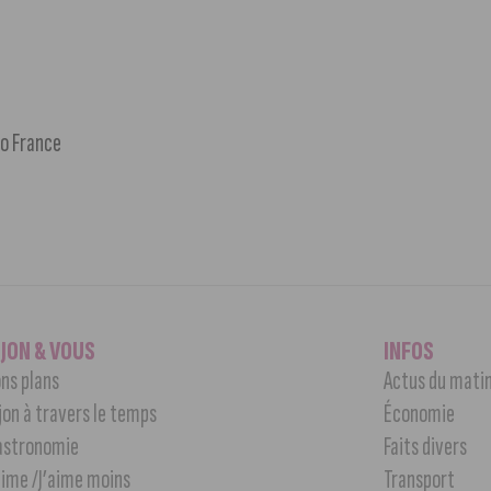
éo France
IJON & VOUS
INFOS
ns plans
Actus du mati
jon à travers le temps
Économie
astronomie
Faits divers
aime /J’aime moins
Transport