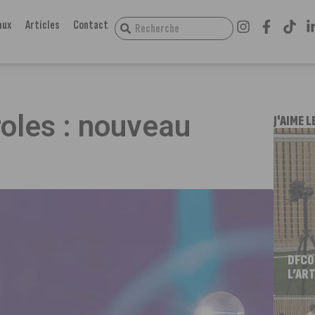
aux
Articles
Contact
roles : nouveau
J'AIME L
DFCO
L’ART