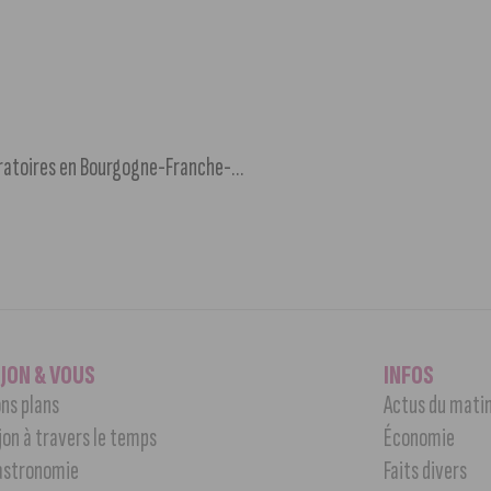
Une étude publiée par Move24 révèle les dynamiques migratoires en Bourgogne-Franche-Comté
IJON & VOUS
INFOS
ns plans
Actus du mati
jon à travers le temps
Économie
astronomie
Faits divers