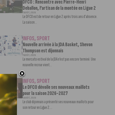
DFCO : Rencontre avec Pierre-Henri
Deballon, l’artisan de la montée en Ligue 2
7 AOÛT, 2026
Le DFCO est de retour en Ligue 2 après trois ans d’absence.
La saison...
INFOS
,
SPORT
Nouvelle arrivée à la JDA Basket, Shevon
Thompson est dijonnais
7 AOÛT, 2026
Le mercato estival de la JDA n’est pas encore terminé. Une
nouvelle recrue vient...
INFOS
,
SPORT
Le DFCO dévoile ses nouveaux maillots
pour la saison 2026-2027
6 AOÛT, 2026
Le club dijonnais a présenté ses nouveaux maillots pour
son retour en Ligue 2....