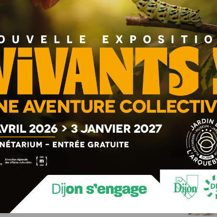
 ! », présentée par Nagui sur France 2, sera de nouveau à
andidats !
riété française et avez envie de passer une folle après-
te de France 2 via ce lien :
https://inscription.noplp.tv/
; ou