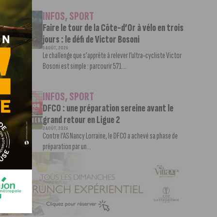
INFOS
,
SPORT
Faire le tour de la Côte-d’Or à vélo en trois
jours : le défi de Victor Bosoni
5 AOÛT, 2026
Le challenge que s’apprête à relever l’ultra-cycliste Victor
Bosoni est simple : parcourir 571...
INFOS
,
SPORT
DFCO : une préparation sereine avant le
grand retour en Ligue 2
3 AOÛT, 2026
Contre l’AS Nancy Lorraine, le DFCO a achevé sa phase de
préparation par un...