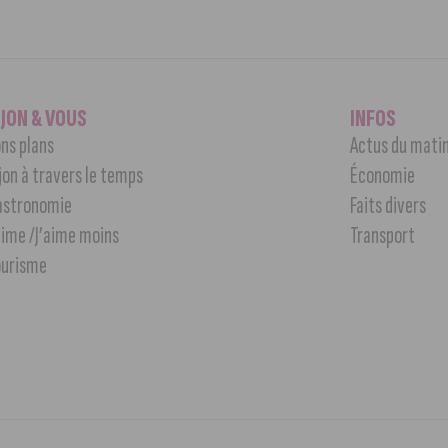
IJON & VOUS
INFOS
ns plans
Actus du mati
jon à travers le temps
Économie
astronomie
Faits divers
aime /J’aime moins
Transport
ourisme