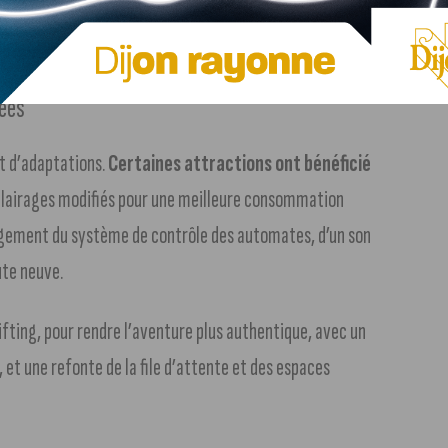
vées
t d’adaptations.
Certaines attractions ont bénéficié
 éclairages modifiés pour une meilleure consommation
angement du système de contrôle des automates, d’un son
ute neuve.
lifting, pour rendre l’aventure plus authentique, avec un
et une refonte de la file d’attente et des espaces