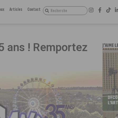
aux
Articles
Contact
35 ans ! Remportez
J'AIME L
DFCO
L’ART