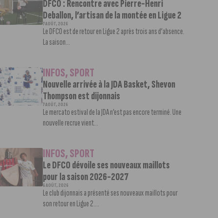
DFCO : Rencontre avec Pierre-Henri
Deballon, l’artisan de la montée en Ligue 2
7 AOÛT, 2026
Le DFCO est de retour en Ligue 2 après trois ans d’absence.
La saison...
INFOS
,
SPORT
Nouvelle arrivée à la JDA Basket, Shevon
Thompson est dijonnais
7 AOÛT, 2026
Le mercato estival de la JDA n’est pas encore terminé. Une
nouvelle recrue vient...
INFOS
,
SPORT
Le DFCO dévoile ses nouveaux maillots
pour la saison 2026-2027
6 AOÛT, 2026
Le club dijonnais a présenté ses nouveaux maillots pour
son retour en Ligue 2....