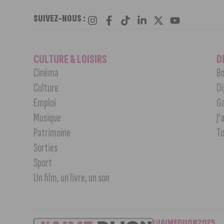
SUIVEZ-NOUS :
CULTURE & LOISIRS
D
Cinéma
Bo
Culture
Di
Emploi
G
Musique
J’
Patrimoine
T
Sorties
Sport
Un film, un livre, un son
©JAIMEDIJON2025