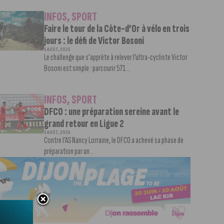
INFOS
,
SPORT
Faire le tour de la Côte-d’Or à vélo en trois
jours : le défi de Victor Bosoni
5 AOÛT, 2026
Le challenge que s’apprête à relever l’ultra-cycliste Victor
Bosoni est simple : parcourir 571...
INFOS
,
SPORT
DFCO : une préparation sereine avant le
grand retour en Ligue 2
3 AOÛT, 2026
Contre l’AS Nancy Lorraine, le DFCO a achevé sa phase de
préparation par un...