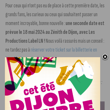
Pour ceux qui n’ont pas eu de place à cette première date, les
grands fans, les curieux ou ceux qui souhaitent passer un
moment incroyable, bonne nouvelle :
une seconde date est
prévue le 18 mai 2024 au Zénith de Dijon, avec Les
Productions Label LN !
Nous voilà rassurés mais un conseil :
ne tardez pas à
réserver votre ticket sur la billetterie en
ligne ! (suivre notre lien)
J’aime Dijon a eu l’occasion de couvrir
Epicentre Tour
,
retrouvez des photos inédites de la tournée.
(Crédit photos :
Aurélie Boudenia)