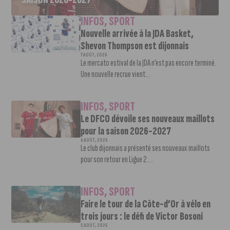
INFOS
,
SPORT
Nouvelle arrivée à la JDA Basket,
Shevon Thompson est dijonnais
7 AOÛT, 2026
Le mercato estival de la JDA n’est pas encore terminé.
Une nouvelle recrue vient...
INFOS
,
SPORT
Le DFCO dévoile ses nouveaux maillots
pour la saison 2026-2027
6 AOÛT, 2026
Le club dijonnais a présenté ses nouveaux maillots
pour son retour en Ligue 2....
INFOS
,
SPORT
Faire le tour de la Côte-d’Or à vélo en
trois jours : le défi de Victor Bosoni
5 AOÛT, 2026