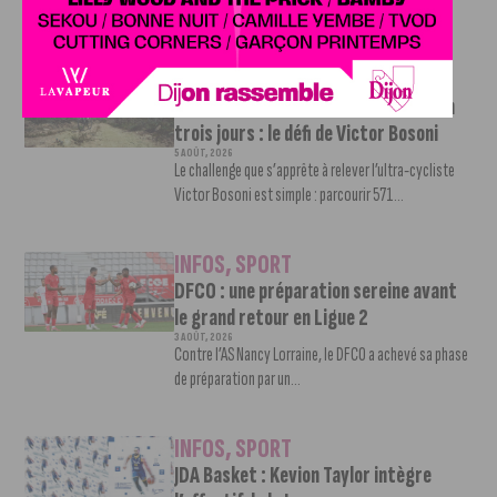
pour son retour en Ligue 2....
INFOS
,
SPORT
Faire le tour de la Côte-d’Or à vélo en
trois jours : le défi de Victor Bosoni
5 AOÛT, 2026
Le challenge que s’apprête à relever l’ultra-cycliste
Victor Bosoni est simple : parcourir 571...
INFOS
,
SPORT
DFCO : une préparation sereine avant
le grand retour en Ligue 2
3 AOÛT, 2026
Contre l’AS Nancy Lorraine, le DFCO a achevé sa phase
de préparation par un...
INFOS
,
SPORT
JDA Basket : Kevion Taylor intègre