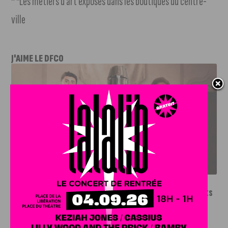
J'AIME LE DFCO
LE DFCO DÉVOILE SES NOUVEAUX MAILLOTS POUR LA
SAISON 2026-2027
INFOS
,
SPORT
Le DFCO dévoile ses nouveaux maillots
pour la saison 2026-2027
6 AOÛT, 2026
Le club dijonnais a présenté ses nouveaux maillots