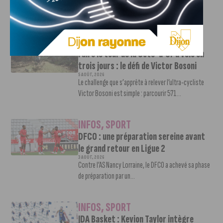
pour son retour en Ligue 2....
INFOS
,
SPORT
Faire le tour de la Côte-d’Or à vélo en
trois jours : le défi de Victor Bosoni
5 AOÛT, 2026
Le challenge que s’apprête à relever l’ultra-cycliste
Victor Bosoni est simple : parcourir 571...
INFOS
,
SPORT
DFCO : une préparation sereine avant
le grand retour en Ligue 2
3 AOÛT, 2026
Contre l’AS Nancy Lorraine, le DFCO a achevé sa phase
de préparation par un...
INFOS
,
SPORT
JDA Basket : Kevion Taylor intègre