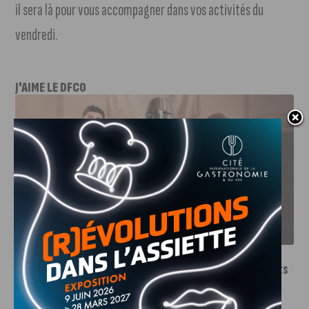
il sera là pour vous accompagner dans vos activités du
vendredi.
J'AIME LE DFCO
LE DFCO DÉVOILE SES NOUVEAUX MAILLOTS POUR LA
SAISON 2026-2027
INFOS
,
SPORT
Le DFCO dévoile ses nouveaux maillots
pour la saison 2026-2027
6 AOÛT, 2026
Le club dijonnais a présenté ses nouveaux maillots