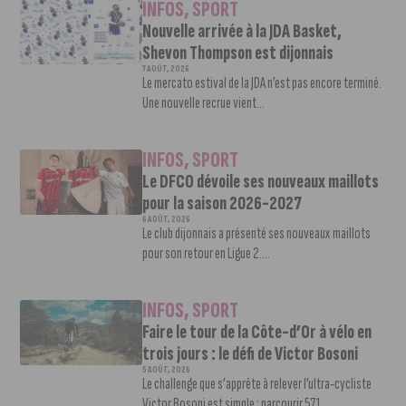
INFOS
,
SPORT
Nouvelle arrivée à la JDA Basket,
Shevon Thompson est dijonnais
7 AOÛT, 2026
Le mercato estival de la JDA n’est pas encore terminé.
Une nouvelle recrue vient...
INFOS
,
SPORT
Le DFCO dévoile ses nouveaux maillots
pour la saison 2026-2027
6 AOÛT, 2026
Le club dijonnais a présenté ses nouveaux maillots
pour son retour en Ligue 2....
INFOS
,
SPORT
Faire le tour de la Côte-d’Or à vélo en
trois jours : le défi de Victor Bosoni
5 AOÛT, 2026
Le challenge que s’apprête à relever l’ultra-cycliste
Victor Bosoni est simple : parcourir 571...