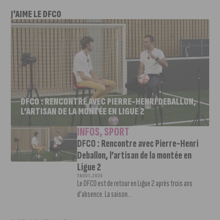
J'AIME LE DFCO
DFCO : RENCONTRE AVEC PIERRE-HENRI DEBALLON,
L’ARTISAN DE LA MONTÉE EN LIGUE 2
INFOS
,
SPORT
DFCO : Rencontre avec Pierre-Henri
Deballon, l’artisan de la montée en
Ligue 2
7 AOÛT, 2026
Le DFCO est de retour en Ligue 2 après trois ans
d’absence. La saison...