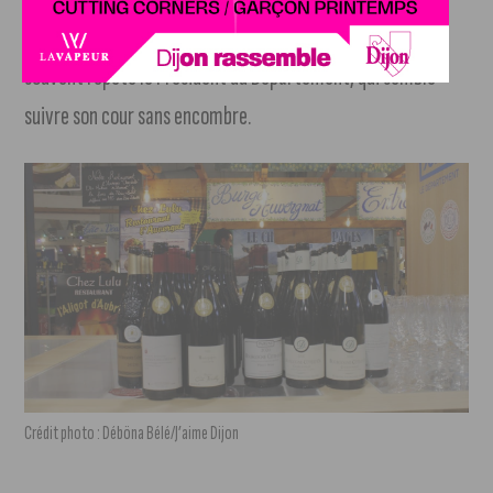
côte d’orienne, une «
formidable aventure
» comme l’a
souvent répété le Président du Département, qui semble
suivre son cour sans encombre.
Crédit photo : Déböna Bélé/J’aime Dijon