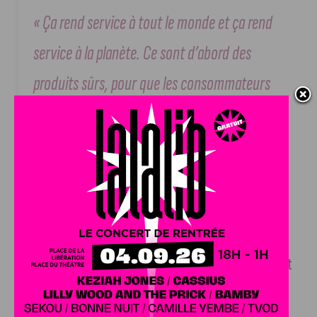
« Ça rend service à tout le monde et ça rend
service à la planète. Ce sont d’abord des
produits sûrs, pour que les consommateurs
puissent croire à la qualité de la région » –
François sauvadet, président du conseil
départemental
Une cérémonie en chanson et en ban bourguignon ; qui s’est
terminée par la dégustation des meilleurs vins de
l’appellation Bourgogne Côte d’Or. L’histoire de la marque