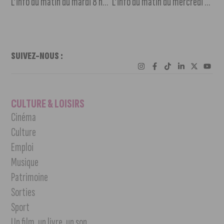
L’info du matin du mardi 8 novembre 2022
L’info du matin du mercredi 9 novembre 2022
SUIVEZ-NOUS :
CULTURE & LOISIRS
Cinéma
Culture
Emploi
Musique
Patrimoine
Sorties
Sport
Un film, un livre, un son