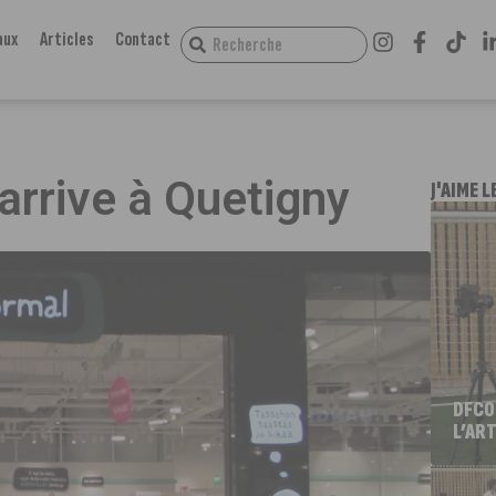
aux
Articles
Contact
rrive à Quetigny
J'AIME L
DFCO
L’ART