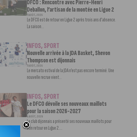
DFCO : Rencontre avec Pierre-Henri
Deballon, l’artisan de la montée en Ligue 2
7 AOÛT, 2026
Le DFCO est de retour en Ligue 2 après trois ans d’absence.
La saison...
INFOS
,
SPORT
Nouvelle arrivée à la JDA Basket, Shevon
Thompson est dijonnais
7 AOÛT, 2026
Le mercato estival de la JDA n’est pas encore terminé. Une
nouvelle recrue vient...
INFOS
,
SPORT
Le DFCO dévoile ses nouveaux maillots
pour la saison 2026-2027
6 AOÛT, 2026
Le club dijonnais a présenté ses nouveaux maillots pour
son retour en Ligue 2....