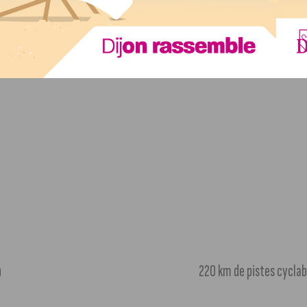
n
220 km de pistes cyclabl