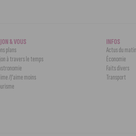
IJON & VOUS
INFOS
ns plans
Actus du mati
jon à travers le temps
Économie
astronomie
Faits divers
aime /J’aime moins
Transport
ourisme