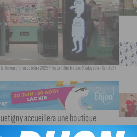
la Toison d'Or en octobre 2025 / Photo d'illustration © Wikipedia - Santtu37
uetigny accueillera une boutique
 n’est pas encore connue.