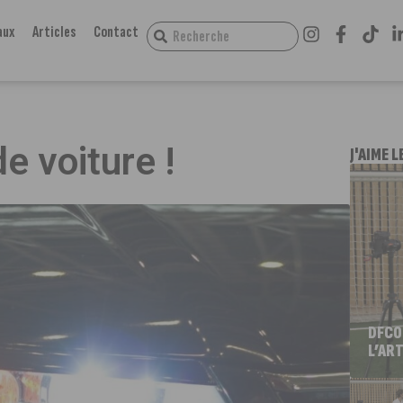
aux
Articles
Contact
e voiture !
J'AIME L
DFCO
L’ART