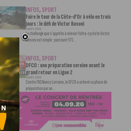
INFOS
,
SPORT
Faire le tour de la Côte-d’Or à vélo en trois
jours : le défi de Victor Bosoni
5 AOÛT, 2026
Le challenge que s’apprête à relever l’ultra-cycliste Victor
Bosoni est simple : parcourir 571...
INFOS
,
SPORT
DFCO : une préparation sereine avant le
grand retour en Ligue 2
3 AOÛT, 2026
Contre l’AS Nancy Lorraine, le DFCO a achevé sa phase de
préparation par un...