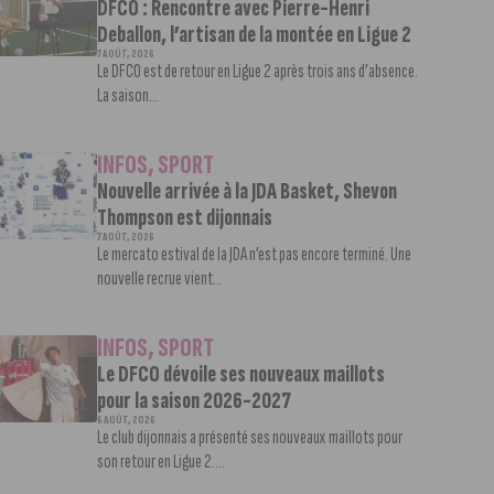
DFCO : Rencontre avec Pierre-Henri
Deballon, l’artisan de la montée en Ligue 2
7 AOÛT, 2026
Le DFCO est de retour en Ligue 2 après trois ans d’absence.
La saison...
INFOS
,
SPORT
Nouvelle arrivée à la JDA Basket, Shevon
Thompson est dijonnais
7 AOÛT, 2026
Le mercato estival de la JDA n’est pas encore terminé. Une
nouvelle recrue vient...
INFOS
,
SPORT
Le DFCO dévoile ses nouveaux maillots
pour la saison 2026-2027
6 AOÛT, 2026
Le club dijonnais a présenté ses nouveaux maillots pour
son retour en Ligue 2....