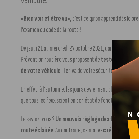
véhicule.
«Bien voir et être vu»
, c’est ce qu’on apprend dès le pr
l’examen du code de la route !
De jeudi 21 au mercredi 27 octobre 2021, dans le cadre de la
Prévention routière vous proposent de
tester votre vue
de votre véhicule
. Il en va de votre sécurité mais aussi 
En effet, à l’automne, les jours deviennent plus courts et 
que tous les feux soient en bon état de fonctionnement afi
Le saviez-vous ?
Un mauvais réglage des feux de croi
route éclairée
. Au contraire, ce mauvais réglage peut a