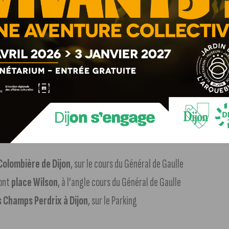
ociation Prévention Routière pourront vous recevoir et
utefois, aucun réglage d’optiques ne sera effectué sur
i 27 octobre, de 9h à 12h30 et de 13h30 à 18h.
 Colombière de Dijon
, sur le cours du Général de Gaulle
ront
place Wilson
, à l’angle cours du Général de Gaulle
s Champs Perdrix à Dijon
, sur le Parking