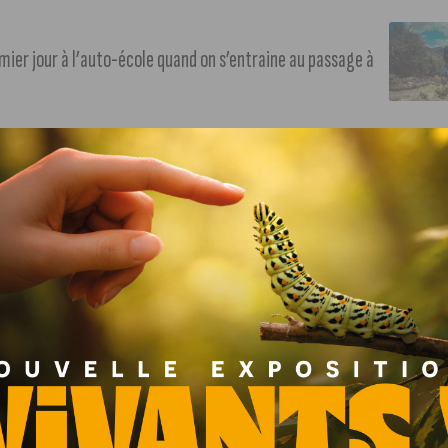
emier jour à l’auto-école quand on s’entraine au passage à
 semaine « Lumière et vision », la Ville de Dijon et la
 et de vérifier la bon fonctionnement de l’éclairage
de celles des autres usagers de la route.
la nuit tombe plus tôt. Il est donc important de s’assurer
n de voir et être vu.
sement peut réduire très fortement la portion de
ussi
éblouir les conducteurs circulant en sens inverse
.