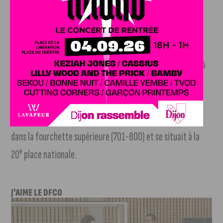
mieux notées en matière de qualité de la recherche. Cette
année et comme les 7 années précédentes, l’université de
Bourgogne a fait sa place dans ce classement. La fac
e
bourguignonne figure dans la fourchette allant de la 801
à
e
e
la 900
place mondiale, et se situe à la 22
place au niveau
national. L’université de Bourgogne a ainsi reculé d’un rang
au niveau mondial et national, puisqu’en 2023 elle figurait
dans la fourchette supérieure (701-800) et se situait à la
e
20
place nationale.
J'AIME LE DFCO