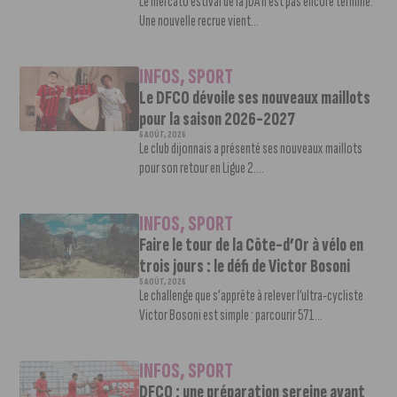
Le mercato estival de la JDA n’est pas encore terminé.
Une nouvelle recrue vient...
INFOS
,
SPORT
Le DFCO dévoile ses nouveaux maillots
pour la saison 2026-2027
6 AOÛT, 2026
Le club dijonnais a présenté ses nouveaux maillots
pour son retour en Ligue 2....
INFOS
,
SPORT
Faire le tour de la Côte-d’Or à vélo en
trois jours : le défi de Victor Bosoni
5 AOÛT, 2026
Le challenge que s’apprête à relever l’ultra-cycliste
Victor Bosoni est simple : parcourir 571...
INFOS
,
SPORT
DFCO : une préparation sereine avant