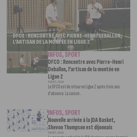
DFCO : RENCONTRE AVEC PIERRE-HENRI DEBALLON,
L’ARTISAN DE LA MONTÉE EN LIGUE 2
INFOS
,
SPORT
DFCO : Rencontre avec Pierre-Henri
Deballon, l’artisan de la montée en
Ligue 2
7 AOÛT, 2026
Le DFCO est de retour en Ligue 2 après trois ans
d’absence. La saison...
INFOS
,
SPORT
Nouvelle arrivée à la JDA Basket,
Shevon Thompson est dijonnais
7 AOÛT, 2026