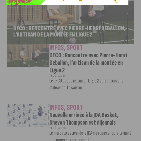
DFCO : RENCONTRE AVEC PIERRE-HENRI DEBALLON,
L’ARTISAN DE LA MONTÉE EN LIGUE 2
INFOS
,
SPORT
DFCO : Rencontre avec Pierre-Henri
Deballon, l’artisan de la montée en
Ligue 2
7 AOÛT, 2026
Le DFCO est de retour en Ligue 2 après trois ans
d’absence. La saison...
INFOS
,
SPORT
Nouvelle arrivée à la JDA Basket,
Shevon Thompson est dijonnais
7 AOÛT, 2026
Le mercato estival de la JDA n’est pas encore terminé.
Une nouvelle recrue vient...