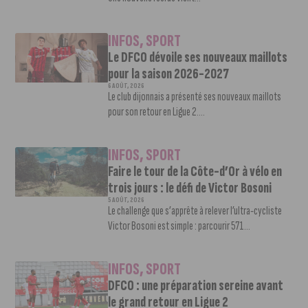
INFOS
,
SPORT
Le DFCO dévoile ses nouveaux maillots
pour la saison 2026-2027
6 AOÛT, 2026
Le club dijonnais a présenté ses nouveaux maillots
pour son retour en Ligue 2....
INFOS
,
SPORT
Faire le tour de la Côte-d’Or à vélo en
trois jours : le défi de Victor Bosoni
5 AOÛT, 2026
Le challenge que s’apprête à relever l’ultra-cycliste
Victor Bosoni est simple : parcourir 571...
INFOS
,
SPORT
DFCO : une préparation sereine avant
le grand retour en Ligue 2