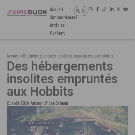
Accueil
Sur nos réseaux
Articles
Contact
Accueil
»
Des hébergements insolites empruntés aux Hobbits
Des hébergements
insolites empruntés
aux Hobbits
21 août 2024
Auteur :
Alban Salmon