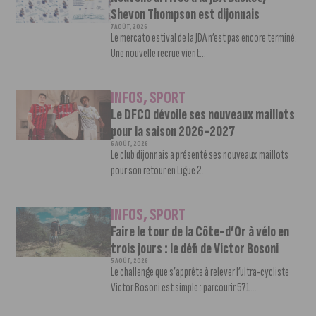
Shevon Thompson est dijonnais
7 AOÛT, 2026
Le mercato estival de la JDA n’est pas encore terminé.
Une nouvelle recrue vient...
INFOS
,
SPORT
Le DFCO dévoile ses nouveaux maillots
pour la saison 2026-2027
6 AOÛT, 2026
Le club dijonnais a présenté ses nouveaux maillots
pour son retour en Ligue 2....
INFOS
,
SPORT
Faire le tour de la Côte-d’Or à vélo en
trois jours : le défi de Victor Bosoni
5 AOÛT, 2026
Le challenge que s’apprête à relever l’ultra-cycliste
Victor Bosoni est simple : parcourir 571...