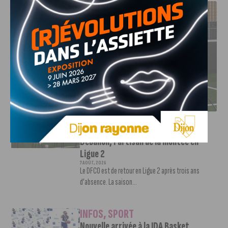
DFCO : RENCONTRE AVEC PIERRE-HENRI DEBALLON,
L’ARTISAN DE LA MONTÉE EN LIGUE 2
INFOS
,
SPORT
DFCO : Rencontre avec Pierre-Henri
Deballon, l’artisan de la montée en
Ligue 2
7 AOÛT, 2026
Le DFCO est de retour en Ligue 2 après trois ans
d’absence. La saison...
INFOS
,
SPORT
Nouvelle arrivée à la JDA Basket,