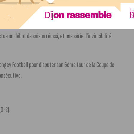
ue un début de saison réussi, et une série d’invincibilité
longey Football pour disputer son 6ème tour de la Coupe de
onsécutive.
(0-2).