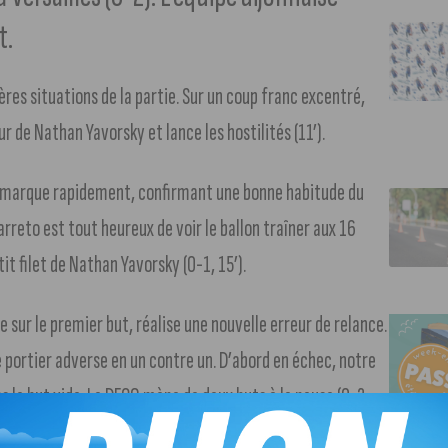
t.
res situations de la partie. Sur un coup franc excentré,
ur de Nathan Yavorsky et lance les hostilités (11’).
a marque rapidement, confirmant une bonne habitude du
rreto est tout heureux de voir le ballon traîner aux 16
tit filet de Nathan Yavorsky (0-1, 15’).
 sur le premier but, réalise une nouvelle erreur de relance.
 le portier adverse en un contre un. D’abord en échec, notre
ns le but vide. Le DFCO mène de deux buts à la pause (0-2,