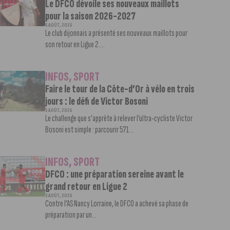
Le DFCO dévoile ses nouveaux maillots
pour la saison 2026-2027
6 AOÛT, 2026
Le club dijonnais a présenté ses nouveaux maillots pour
son retour en Ligue 2....
INFOS
,
SPORT
Faire le tour de la Côte-d’Or à vélo en trois
jours : le défi de Victor Bosoni
5 AOÛT, 2026
Le challenge que s’apprête à relever l’ultra-cycliste Victor
Bosoni est simple : parcourir 571...
INFOS
,
SPORT
DFCO : une préparation sereine avant le
grand retour en Ligue 2
3 AOÛT, 2026
Contre l’AS Nancy Lorraine, le DFCO a achevé sa phase de
préparation par un...