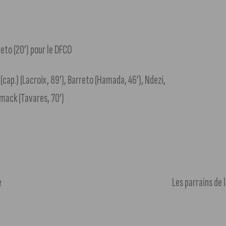
reto (20’) pour le DFCO
cap.) (Lacroix, 89’), Barreto (Hamada, 46’), Ndezi,
mack (Tavares, 70’)
e
Les parrains de