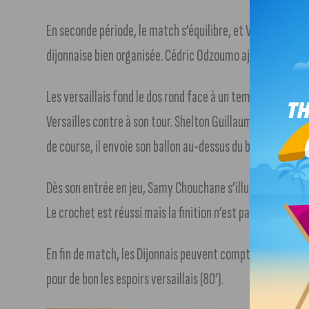
En seconde période, le match s’équilibre, et Versailles te
dijonnaise bien organisée. Cédric Odzoumo ajuste un tir lobé
Les versaillais fond le dos rond face à un temps fort du 
Versailles contre à son tour. Shelton Guillaume récupère le
de course, il envoie son ballon au-dessus du but dijonnais (
Dès son entrée en jeu, Samy Chouchane s’illustre et déca
Le crochet est réussi mais la finition n’est pas au rendez-v
En fin de match, les Dijonnais peuvent compter sur un Pau
pour de bon les espoirs versaillais (80’).