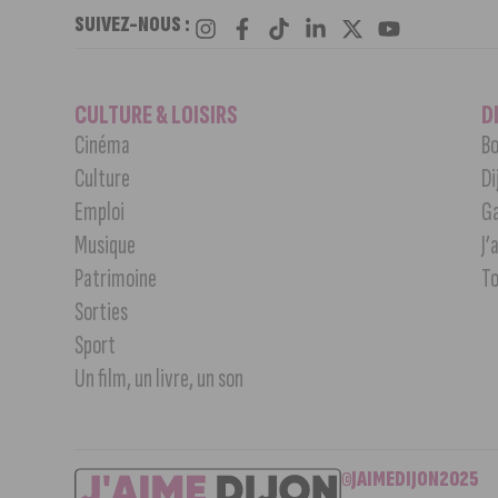
SUIVEZ-NOUS :
CULTURE & LOISIRS
D
Cinéma
Bo
Culture
Di
Emploi
G
Musique
J’
Patrimoine
T
Sorties
Sport
Un film, un livre, un son
©JAIMEDIJON2025