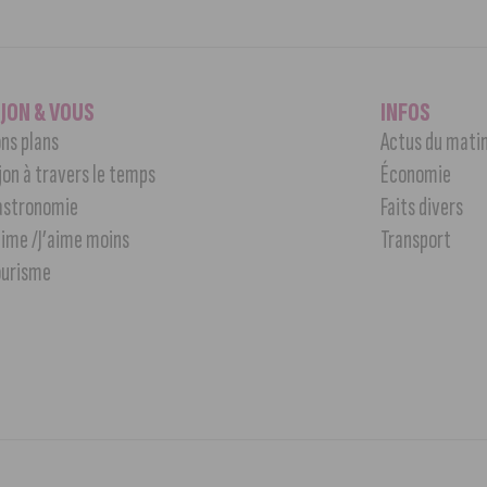
IJON & VOUS
INFOS
ns plans
Actus du mati
jon à travers le temps
Économie
astronomie
Faits divers
aime /J’aime moins
Transport
ourisme