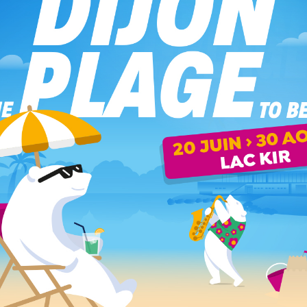
nte le tout pour le tout pour mettre en danger une équipe
 difficile, bien capté par Paul Delecroix. (64’)
DFCO. Sur une-contre-attaque dijonnaise mal négociée, le FC
 ballon sur l’aile droite et va au bout de son action. En bout
67’).
le un bon ballon pour Ben-Chayeel Hamada dans la surface.
ous (72’).
l Delecroix déterminant, qui sort une parade venu éteindre