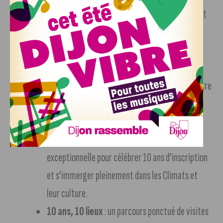
Georges
: un week-end riche en dégustations et
en animations autour de la vente aux enchères
caritative des vins du Domaine des Hospices.
Festival des mois des Climats
: plus de 80
rendez-vous joyeux, insolites ou gourmands entre
histoire et patrimoine, vigne et vin, sport et
nature.
Gardiens des Climats
: une soirée
exceptionnelle pour célébrer 10 ans d’inscription
et s’immerger pleinement dans les Climats et
leur culture.
10 ans, 10 lieux
: un parcours ponctué de visites