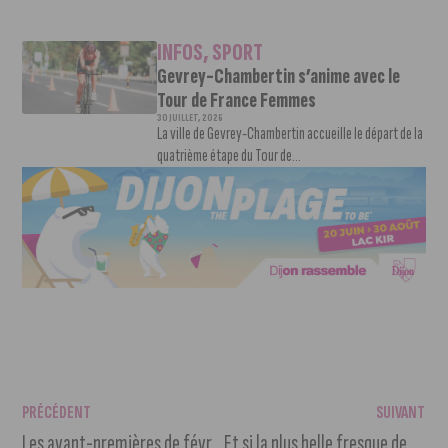
INFOS
,
SPORT
Gevrey-Chambertin s’anime avec le
Tour de France Femmes
30 JUILLET, 2026
La ville de Gevrey-Chambertin accueille le départ de la
quatrième étape du Tour de...
PRÉCÉDENT
SUIVANT
Les avant-premières de février au Ciné Cap Vert
Et si la plus belle fresque de France se trouvait à Dijon ?