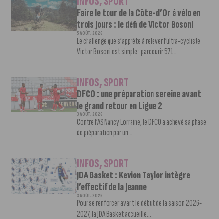
INFOS
,
SPORT
Faire le tour de la Côte-d’Or à vélo en
trois jours : le défi de Victor Bosoni
5 AOÛT, 2026
Le challenge que s’apprête à relever l’ultra-cycliste
Victor Bosoni est simple : parcourir 571...
INFOS
,
SPORT
DFCO : une préparation sereine avant
le grand retour en Ligue 2
3 AOÛT, 2026
Contre l’AS Nancy Lorraine, le DFCO a achevé sa phase
de préparation par un...
INFOS
,
SPORT
JDA Basket : Kevion Taylor intègre
l’effectif de la Jeanne
3 AOÛT, 2026
Pour se renforcer avant le début de la saison 2026-
2027, la JDA Basket accueille...