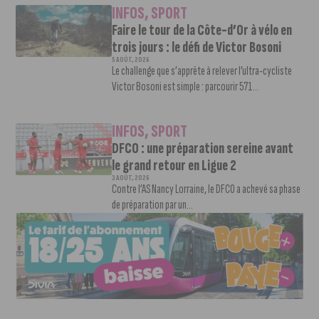
INFOS
,
SPORT
Faire le tour de la Côte-d’Or à vélo en
trois jours : le défi de Victor Bosoni
5 AOÛT, 2026
Le challenge que s’apprête à relever l’ultra-cycliste
Victor Bosoni est simple : parcourir 571...
INFOS
,
SPORT
DFCO : une préparation sereine avant
le grand retour en Ligue 2
3 AOÛT, 2026
Contre l’AS Nancy Lorraine, le DFCO a achevé sa phase
de préparation par un...