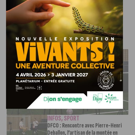
Billetterie en ligne :
www.biscrocamp.com
Billets disponibles sur place (dans la limite des places
restantes)
J'AIME LE DFCO
DFCO : RENCONTRE AVEC PIERRE-HENRI DEBALLON,
L’ARTISAN DE LA MONTÉE EN LIGUE 2
INFOS
,
SPORT
DFCO : Rencontre avec Pierre-Henri
Deballon, l’artisan de la montée en