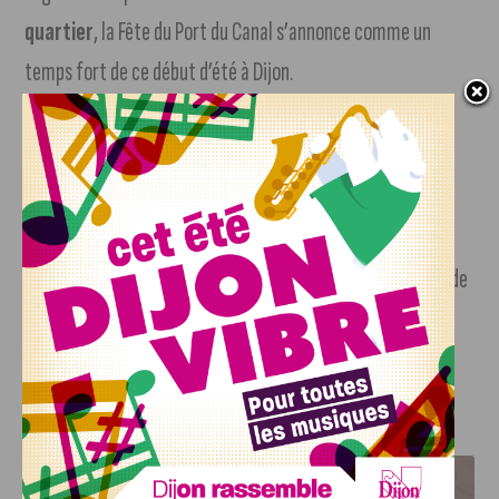
quartier
, la Fête du Port du Canal s’annonce comme un
temps fort de ce début d’été à Dijon.
Un nouvel espace vert à découvrir tout l’été
Accessible
en libre accès
, le
Jardin du Port du Canal
devient un véritable
écrin de verdure en plein cœur de
Dijon
, pensé pour le bien-être des habitants et le respect de
l’environnement. À découvrir ou redécouvrir en famille,
entre amis, ou simplement pour flâner au bord de l’eau.
J'AIME LE DFCO