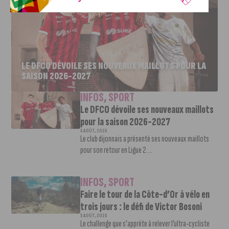
LE DFCO DÉVOILE SES NOUVEAUX MAILLOTS POUR LA
SAISON 2026-2027
INFOS
,
SPORT
Le DFCO dévoile ses nouveaux maillots
pour la saison 2026-2027
6 AOÛT, 2026
Le club dijonnais a présenté ses nouveaux maillots
pour son retour en Ligue 2....
INFOS
,
SPORT
Faire le tour de la Côte-d’Or à vélo en
trois jours : le défi de Victor Bosoni
5 AOÛT, 2026
Le challenge que s’apprête à relever l’ultra-cycliste