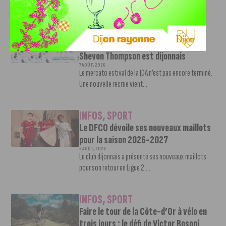
d’absence. La saison...
INFOS
,
SPORT
Nouvelle arrivée à la JDA Basket,
Shevon Thompson est dijonnais
7 AOÛT, 2026
Le mercato estival de la JDA n’est pas encore terminé.
Une nouvelle recrue vient...
INFOS
,
SPORT
Le DFCO dévoile ses nouveaux maillots
pour la saison 2026-2027
6 AOÛT, 2026
Le club dijonnais a présenté ses nouveaux maillots
pour son retour en Ligue 2....
INFOS
,
SPORT
Faire le tour de la Côte-d’Or à vélo en
trois jours : le défi de Victor Bosoni