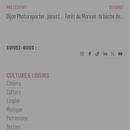
PRÉCÉDENT
SUIVANT
Dijon Photoreporter : Jonas Jacquel met l’actualité de Dijon en photos
Forêt du Morvan : la bûche de Noël du Relais Bernard Loiseau
SUIVEZ-NOUS :
CULTURE & LOISIRS
Cinéma
Culture
Emploi
Musique
Patrimoine
Sorties