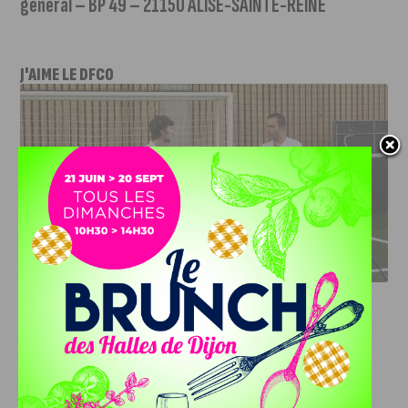
général – BP 49 – 21150 ALISE-SAINTE-REINE
J'AIME LE DFCO
DFCO : RENCONTRE AVEC PIERRE-HENRI DEBALLON,
L’ARTISAN DE LA MONTÉE EN LIGUE 2
INFOS
,
SPORT
DFCO : Rencontre avec Pierre-Henri
Deballon, l’artisan de la montée en
Ligue 2
7 AOÛT, 2026
Le DFCO est de retour en Ligue 2 après trois ans