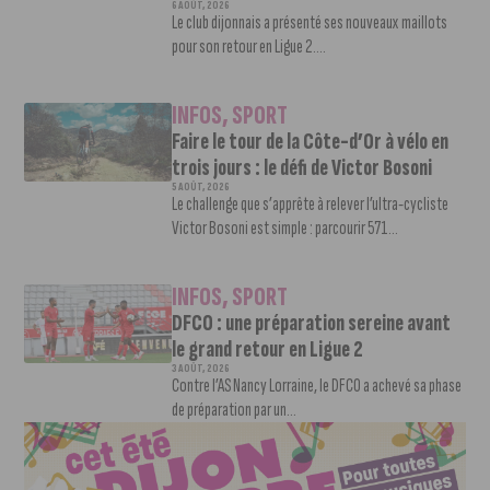
6 AOÛT, 2026
Le club dijonnais a présenté ses nouveaux maillots
pour son retour en Ligue 2....
INFOS
,
SPORT
Faire le tour de la Côte-d’Or à vélo en
trois jours : le défi de Victor Bosoni
5 AOÛT, 2026
Le challenge que s’apprête à relever l’ultra-cycliste
Victor Bosoni est simple : parcourir 571...
INFOS
,
SPORT
DFCO : une préparation sereine avant
le grand retour en Ligue 2
3 AOÛT, 2026
Contre l’AS Nancy Lorraine, le DFCO a achevé sa phase
de préparation par un...