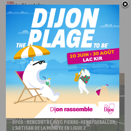
Le 24 octobre
Grand Hôtel La Cloche – Salon Napoléon
90 € tout compris
(avec apéritif et 2 verres de vin)
Réservation obligatoire dès le 7
octobre
sur
www.hotel-lacloche.fr/actualites
J'AIME LE DFCO
DFCO : RENCONTRE AVEC PIERRE-HENRI DEBALLON,
L’ARTISAN DE LA MONTÉE EN LIGUE 2