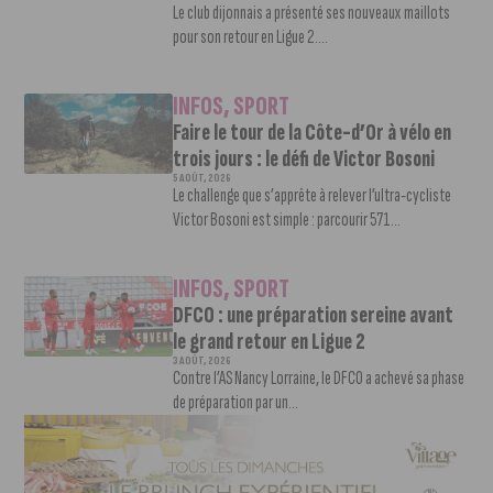
Le club dijonnais a présenté ses nouveaux maillots
pour son retour en Ligue 2....
INFOS
,
SPORT
Faire le tour de la Côte-d’Or à vélo en
trois jours : le défi de Victor Bosoni
5 AOÛT, 2026
Le challenge que s’apprête à relever l’ultra-cycliste
Victor Bosoni est simple : parcourir 571...
INFOS
,
SPORT
DFCO : une préparation sereine avant
le grand retour en Ligue 2
3 AOÛT, 2026
Contre l’AS Nancy Lorraine, le DFCO a achevé sa phase
de préparation par un...