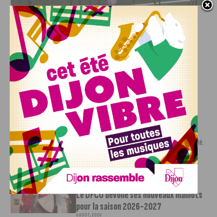
INFOS
,
SPORT
DFCO : Rencontre avec Pierre-Henri
Deballon, l’artisan de la montée en
Ligue 2
7 AOÛT, 2026
Le DFCO est de retour en Ligue 2 après trois ans
d’absence. La saison...
INFOS
,
SPORT
Nouvelle arrivée à la JDA Basket,
Shevon Thompson est dijonnais
7 AOÛT, 2026
Le mercato estival de la JDA n’est pas encore terminé.
Une nouvelle recrue vient...
INFOS
,
SPORT
Le DFCO dévoile ses nouveaux maillots
pour la saison 2026-2027
6 AOÛT, 2026