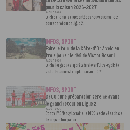
Le DFCO dévoile ses nouveaux maillots
pour la saison 2026-2027
6 AOÛT, 2026
Le club dijonnais a présenté ses nouveaux maillots
pour son retour en Ligue 2....
INFOS
,
SPORT
Faire le tour de la Côte-d’Or à vélo en
trois jours : le défi de Victor Bosoni
5 AOÛT, 2026
Le challenge que s’apprête à relever l’ultra-cycliste
Victor Bosoni est simple : parcourir 571...
INFOS
,
SPORT
DFCO : une préparation sereine avant
le grand retour en Ligue 2
3 AOÛT, 2026
Contre l’AS Nancy Lorraine, le DFCO a achevé sa phase
de préparation par un...