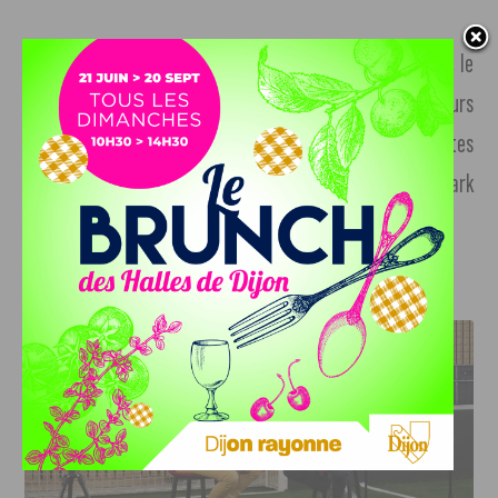
Sur cinq jours et présentant près de 40 films par édition, le
festival réunissait chaque année 13.000 spectateurs
environ, se targuant d’avoir eu pour invités les cinéastes
David Cronenberg, Bertrand Tavernier, Brian De Palma, Park
Chan-wook, David Lynch…
J'AIME LE DFCO