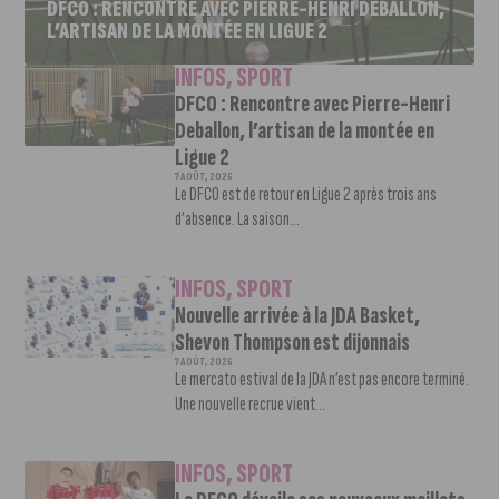
DFCO : RENCONTRE AVEC PIERRE-HENRI DEBALLON,
L’ARTISAN DE LA MONTÉE EN LIGUE 2
INFOS
,
SPORT
DFCO : Rencontre avec Pierre-Henri
Deballon, l’artisan de la montée en
Ligue 2
7 AOÛT, 2026
Le DFCO est de retour en Ligue 2 après trois ans
d’absence. La saison...
INFOS
,
SPORT
Nouvelle arrivée à la JDA Basket,
Shevon Thompson est dijonnais
7 AOÛT, 2026
Le mercato estival de la JDA n’est pas encore terminé.
Une nouvelle recrue vient...
INFOS
,
SPORT