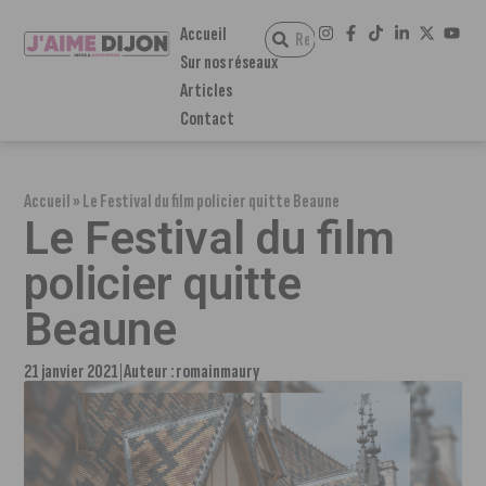
Accueil
Sur nos réseaux
Articles
Contact
Accueil
»
Le Festival du film policier quitte Beaune
Le Festival du film
policier quitte
Beaune
21 janvier 2021
Auteur :
romainmaury