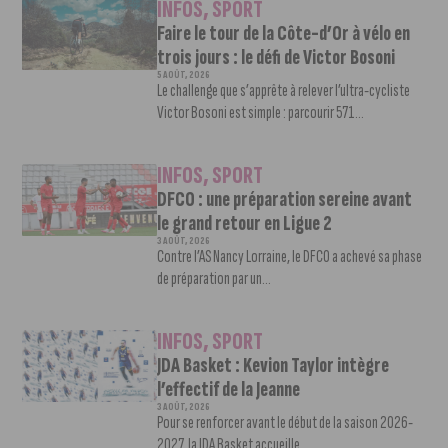
INFOS
,
SPORT
Faire le tour de la Côte-d’Or à vélo en
trois jours : le défi de Victor Bosoni
5 AOÛT, 2026
Le challenge que s’apprête à relever l’ultra-cycliste
Victor Bosoni est simple : parcourir 571...
INFOS
,
SPORT
DFCO : une préparation sereine avant
le grand retour en Ligue 2
3 AOÛT, 2026
Contre l’AS Nancy Lorraine, le DFCO a achevé sa phase
de préparation par un...
INFOS
,
SPORT
JDA Basket : Kevion Taylor intègre
l’effectif de la Jeanne
3 AOÛT, 2026
Pour se renforcer avant le début de la saison 2026-
2027, la JDA Basket accueille...