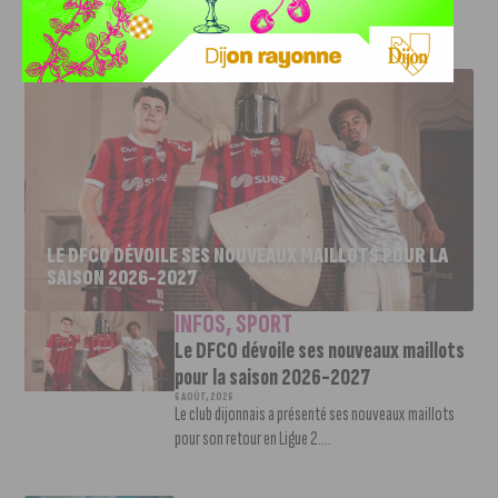
J'AIME LE DFCO
LE DFCO DÉVOILE SES NOUVEAUX MAILLOTS POUR LA
SAISON 2026-2027
INFOS
,
SPORT
Le DFCO dévoile ses nouveaux maillots
pour la saison 2026-2027
6 AOÛT, 2026
Le club dijonnais a présenté ses nouveaux maillots
pour son retour en Ligue 2....