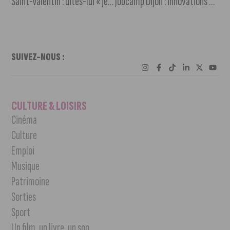
Saint-Valentin : dites-lui « je t’aime » en grand !
Jobcamp Dijon : innovations et usages numériques au service de la recherche d’emploi
SUIVEZ-NOUS :
CULTURE & LOISIRS
Cinéma
Culture
Emploi
Musique
Patrimoine
Sorties
Sport
Un film, un livre, un son