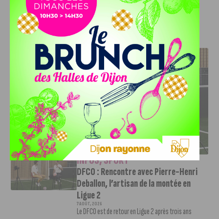
est pour vous
.
J'AIME LE DFCO
DFCO : RENCONTRE AVEC PIERRE-HENRI DEBALLON,
L’ARTISAN DE LA MONTÉE EN LIGUE 2
INFOS
,
SPORT
DFCO : Rencontre avec Pierre-Henri
Deballon, l’artisan de la montée en
Ligue 2
7 AOÛT, 2026
Le DFCO est de retour en Ligue 2 après trois ans