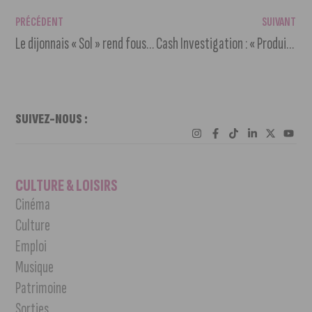
PRÉCÉDENT
SUIVANT
Le dijonnais « Sol » rend fous les coachs de The Voice
Cash Investigation : « Produits chimiques, nos enfants en danger »
SUIVEZ-NOUS :
CULTURE & LOISIRS
Cinéma
Culture
Emploi
Musique
Patrimoine
Sorties