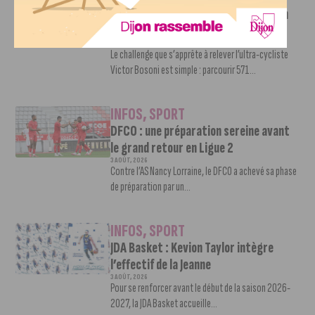
Faire le tour de la Côte-d’Or à vélo en
trois jours : le défi de Victor Bosoni
5 AOÛT, 2026
Le challenge que s’apprête à relever l’ultra-cycliste
Victor Bosoni est simple : parcourir 571...
INFOS
,
SPORT
DFCO : une préparation sereine avant
le grand retour en Ligue 2
3 AOÛT, 2026
Contre l’AS Nancy Lorraine, le DFCO a achevé sa phase
de préparation par un...
INFOS
,
SPORT
JDA Basket : Kevion Taylor intègre
l’effectif de la Jeanne
3 AOÛT, 2026
Pour se renforcer avant le début de la saison 2026-
2027, la JDA Basket accueille...