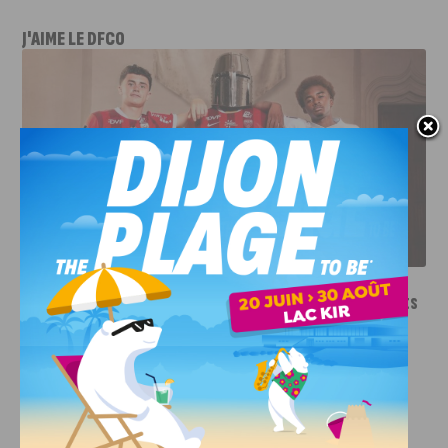
J'AIME LE DFCO
LE DFCO DÉVOILE SES NOUVEAUX MAILLOTS POUR LA
SAISON 2026-2027
INFOS
,
SPORT
Le DFCO dévoile ses nouveaux maillots
pour la saison 2026-2027
6 AOÛT, 2026
Le club dijonnais a présenté ses nouveaux maillots
pour son retour en Ligue 2....
INFOS
,
SPORT