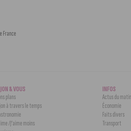
de France
IJON & VOUS
INFOS
ns plans
Actus du mati
jon à travers le temps
Économie
astronomie
Faits divers
aime /J’aime moins
Transport