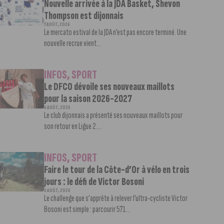
Nouvelle arrivée à la JDA Basket, Shevon
Thompson est dijonnais
7 AOÛT, 2026
Le mercato estival de la JDA n’est pas encore terminé. Une
nouvelle recrue vient...
INFOS
,
SPORT
Le DFCO dévoile ses nouveaux maillots
pour la saison 2026-2027
6 AOÛT, 2026
Le club dijonnais a présenté ses nouveaux maillots pour
son retour en Ligue 2....
INFOS
,
SPORT
Faire le tour de la Côte-d’Or à vélo en trois
jours : le défi de Victor Bosoni
5 AOÛT, 2026
Le challenge que s’apprête à relever l’ultra-cycliste Victor
Bosoni est simple : parcourir 571...