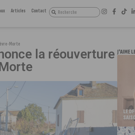
aux
Articles
Contact
Chèvre-Morte
nnonce la réouverture
J'AIME L
-Morte
LE D
SAIS