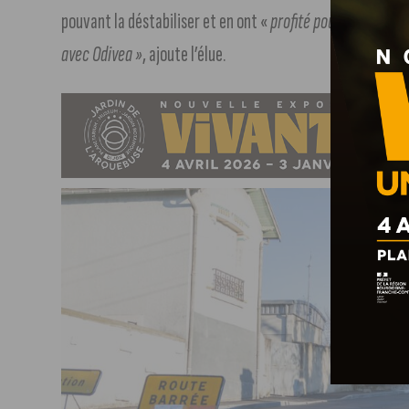
pouvant la déstabiliser et en ont «
profité pour intervenir
avec Odivea »
, ajoute l’élue.