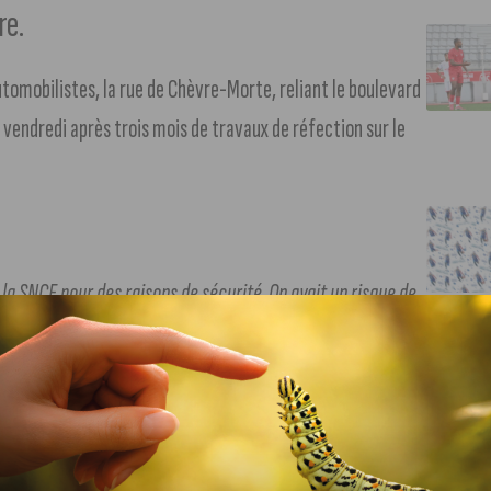
re.
omobilistes, la rue de Chèvre-Morte, reliant le boulevard
vendredi après trois mois de travaux de réfection sur le
c la SNCF pour des raisons de sécurité
.
On avait un risque de
rtin-Gendre, adjointe au maire déléguée et conseillère
bées, puis le bétonnage. Il a fallu quatre semaines pour que
ler dessus ».
a superstructure afin de prévenir toute infiltration