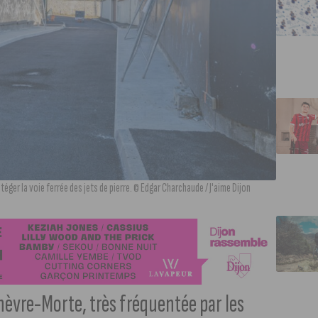
éger la voie ferrée des jets de pierre. © Edgar Charchaude / J'aime Dijon
Chèvre-Morte, très fréquentée par les