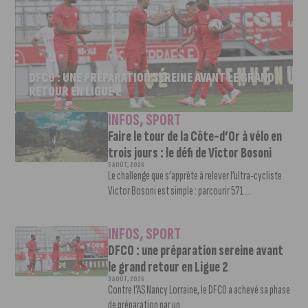
DFCO : UNE PRÉPARATION SEREINE AVANT LE GRAND
RETOUR EN LIGUE 2
INFOS
,
SPORT
Faire le tour de la Côte-d’Or à vélo en
trois jours : le défi de Victor Bosoni
5 AOÛT, 2026
Le challenge que s’apprête à relever l’ultra-cycliste
Victor Bosoni est simple : parcourir 571...
INFOS
,
SPORT
DFCO : une préparation sereine avant
le grand retour en Ligue 2
3 AOÛT, 2026
Contre l’AS Nancy Lorraine, le DFCO a achevé sa phase
de préparation par un...