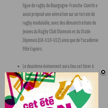
ligue de rugby de Bourgogne-Franche-Comté a
aussi proposé une animation sur un terrain de
rugby modulable, avec des démonstrations de
jeunes du Rugby Club Dijonnais et du Stade
Dijonnais (U8-U10-U12) ainsi que de l’académie
Pôle Espoirs.
Le deuxième événement aura lieu cet hiver à
Prémanon autour de la pratique du biathlon.
«
L’objectif est aussi de montrer que nous avons
l’un des meilleurs équipements mondiales en
Bourgogne-Franche-Comté
« , insiste Pascal