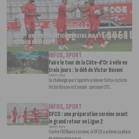
DFCO : UNE PRÉPARATION SEREINE AVANT LE GRAND
RETOUR EN LIGUE 2
INFOS
,
SPORT
Faire le tour de la Côte-d’Or à vélo en
trois jours : le défi de Victor Bosoni
5 AOÛT, 2026
Le challenge que s’apprête à relever l’ultra-cycliste
Victor Bosoni est simple : parcourir 571...
INFOS
,
SPORT
DFCO : une préparation sereine avant
le grand retour en Ligue 2
3 AOÛT, 2026
Contre l’AS Nancy Lorraine, le DFCO a achevé sa phase
de préparation par un...