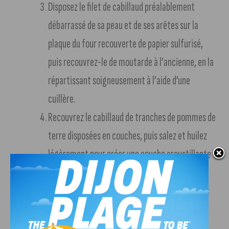
Disposez le filet de cabillaud préalablement
débarrassé de sa peau et de ses arêtes sur la
plaque du four recouverte de papier sulfurisé,
puis recouvrez-le de moutarde à l’ancienne, en la
répartissant soigneusement à l’aide d’une
cuillère.
Recouvrez le cabillaud de tranches de pommes de
terre disposées en couches, puis salez et huilez
légèrement pour créer une couche croustillante
lors de la cuisson.
Enfournez à 180 °C pendant environ 20 minutes
ou jusqu’à ce que les pommes de terre soient
dorées, en allumant éventuellement le gril