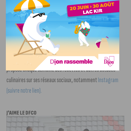
pendant une minute à la fin de la cuisson.
Et voilà, notre cabillaud à la moutarde de Dijon est prêt à
être servi. Bon appétit !
Retrouvez la Brunette en Cuisine sur Internet ; Claudia
propose chaque semaine des recettes et autres astuces
culinaires sur ses réseaux sociaux, notamment
Instagram
(suivre notre lien).
J'AIME LE DFCO