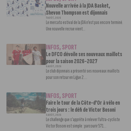
Nouvelle arrivée à la JDA Basket,
Shevon Thompson est dijonnais
7 AOÛT, 2026
Le mercato estival de la JDA n’est pas encore terminé.
Une nouvelle recrue vient...
INFOS
,
SPORT
Le DFCO dévoile ses nouveaux maillots
pour la saison 2026-2027
6 AOÛT, 2026
Le club dijonnais a présenté ses nouveaux maillots
pour son retour en Ligue 2....
INFOS
,
SPORT
Faire le tour de la Côte-d’Or à vélo en
trois jours : le défi de Victor Bosoni
5 AOÛT, 2026
Le challenge que s’apprête à relever l’ultra-cycliste
Victor Bosoni est simple : parcourir 571...