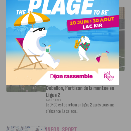
J'AIME LE DFCO
DFCO : RENCONTRE AVEC PIERRE-HENRI DEBALLON,
L’ARTISAN DE LA MONTÉE EN LIGUE 2
INFOS
,
SPORT
DFCO : Rencontre avec Pierre-Henri
Deballon, l’artisan de la montée en
Ligue 2
7 AOÛT, 2026
Le DFCO est de retour en Ligue 2 après trois ans
d’absence. La saison...
INFOS
,
SPORT