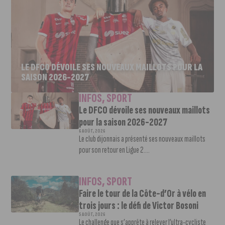
LE DFCO DÉVOILE SES NOUVEAUX MAILLOTS POUR LA
SAISON 2026-2027
INFOS
,
SPORT
Le DFCO dévoile ses nouveaux maillots
pour la saison 2026-2027
6 AOÛT, 2026
Le club dijonnais a présenté ses nouveaux maillots
pour son retour en Ligue 2....
INFOS
,
SPORT
Faire le tour de la Côte-d’Or à vélo en
trois jours : le défi de Victor Bosoni
5 AOÛT, 2026
Le challenge que s’apprête à relever l’ultra-cycliste