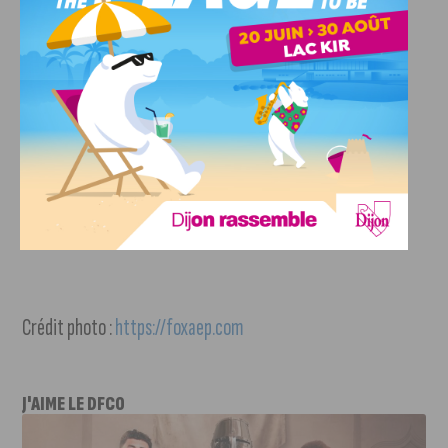
Crédit photo :
https://foxaep.com
J'AIME LE DFCO