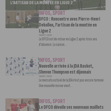
L’ARTISAN DE LA MONTÉE EN LIGUE 2
INFOS
,
SPORT
DFCO : Rencontre avec Pierre-Henri
Deballon, l’artisan de la montée en
Ligue 2
7 AOÛT, 2026
Le DFCO est de retour en Ligue 2 après trois ans
d’absence. La saison...
INFOS
,
SPORT
Nouvelle arrivée à la JDA Basket,
Shevon Thompson est dijonnais
7 AOÛT, 2026
Le mercato estival de la JDA n’est pas encore terminé.
Une nouvelle recrue vient...
INFOS
,
SPORT
Le DFCO dévoile ses nouveaux maillots