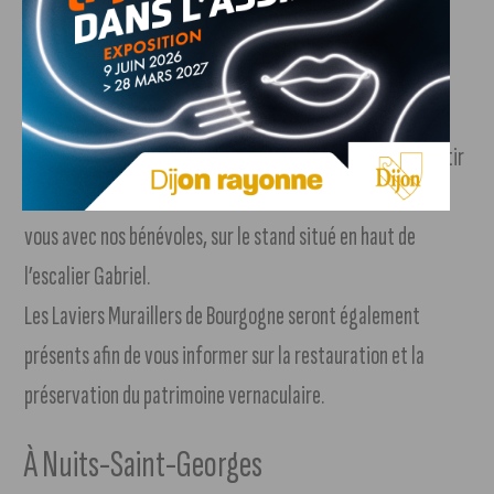
Palais des Etats, Place de la Libération
Les ducs Valois de Bourgogne ont fortement contribué à la
construction de la notion de Climats. Philippe le Hardi
contribua par exemple à l’édit de règles destinées à garantir
la qualité des vins. Pour en apprendre davantage… rendez-
vous avec nos bénévoles, sur le stand situé en haut de
l’escalier Gabriel.
Les Laviers Muraillers de Bourgogne seront également
présents afin de vous informer sur la restauration et la
préservation du patrimoine vernaculaire.
À Nuits-Saint-Georges