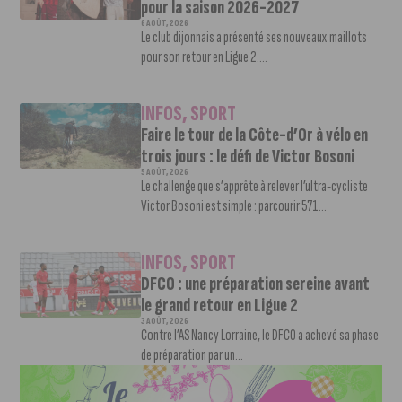
pour la saison 2026-2027
6 AOÛT, 2026
Le club dijonnais a présenté ses nouveaux maillots
pour son retour en Ligue 2....
INFOS
,
SPORT
Faire le tour de la Côte-d’Or à vélo en
trois jours : le défi de Victor Bosoni
5 AOÛT, 2026
Le challenge que s’apprête à relever l’ultra-cycliste
Victor Bosoni est simple : parcourir 571...
INFOS
,
SPORT
DFCO : une préparation sereine avant
le grand retour en Ligue 2
3 AOÛT, 2026
Contre l’AS Nancy Lorraine, le DFCO a achevé sa phase
de préparation par un...