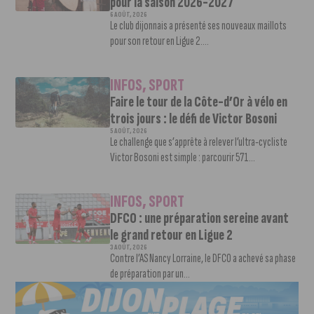
pour la saison 2026-2027
6 AOÛT, 2026
Le club dijonnais a présenté ses nouveaux maillots
pour son retour en Ligue 2....
INFOS
,
SPORT
Faire le tour de la Côte-d’Or à vélo en
trois jours : le défi de Victor Bosoni
5 AOÛT, 2026
Le challenge que s’apprête à relever l’ultra-cycliste
Victor Bosoni est simple : parcourir 571...
INFOS
,
SPORT
DFCO : une préparation sereine avant
le grand retour en Ligue 2
3 AOÛT, 2026
Contre l’AS Nancy Lorraine, le DFCO a achevé sa phase
de préparation par un...