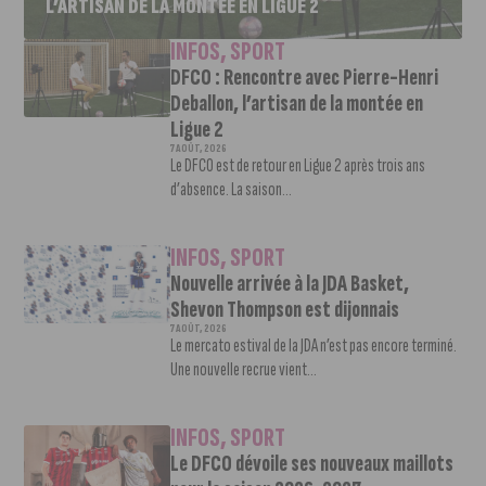
L’ARTISAN DE LA MONTÉE EN LIGUE 2
INFOS
,
SPORT
DFCO : Rencontre avec Pierre-Henri
Deballon, l’artisan de la montée en
Ligue 2
7 AOÛT, 2026
Le DFCO est de retour en Ligue 2 après trois ans
d’absence. La saison...
INFOS
,
SPORT
Nouvelle arrivée à la JDA Basket,
Shevon Thompson est dijonnais
7 AOÛT, 2026
Le mercato estival de la JDA n’est pas encore terminé.
Une nouvelle recrue vient...
INFOS
,
SPORT
Le DFCO dévoile ses nouveaux maillots