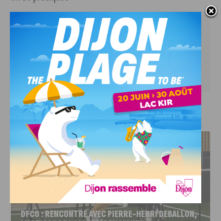
 Mercredi 5 juin
 De 23h à 5h
 Melkior
 24,99€, 
réservation en ligne
J'AIME LE DFCO
DFCO : RENCONTRE AVEC PIERRE-HENRI DEBALLON,