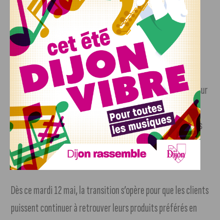
collaborateurs non repris bénéficieront de dispositifs
d’accompagnement pour leur reclassement.
Un nouveau souffle avec Françoise Saget
Pour assurer la pérennité de la marque, le repreneur mise sur
une alliance entre Bouchara et Françoise Saget. L’objectif
est de créer des synergies entre ces deux noms historiques
du patrimoine textile français pour faire face à un marché
de la consommation textile devenu extrêmement tendu.
Dès ce mardi 12 mai, la transition s’opère pour que les clients
puissent continuer à retrouver leurs produits préférés en