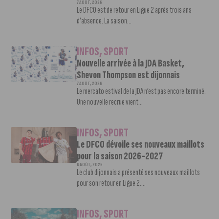
7 AOÛT, 2026
Le DFCO est de retour en Ligue 2 après trois ans
d’absence. La saison...
INFOS
,
SPORT
Nouvelle arrivée à la JDA Basket,
Shevon Thompson est dijonnais
7 AOÛT, 2026
Le mercato estival de la JDA n’est pas encore terminé.
Une nouvelle recrue vient...
INFOS
,
SPORT
Le DFCO dévoile ses nouveaux maillots
pour la saison 2026-2027
6 AOÛT, 2026
Le club dijonnais a présenté ses nouveaux maillots
pour son retour en Ligue 2....
INFOS
,
SPORT