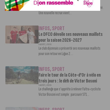
7 AOÛT, 2026
Le mercato estival de la JDA n’est pas encore terminé.
Une nouvelle recrue vient...
INFOS
,
SPORT
Le DFCO dévoile ses nouveaux maillots
pour la saison 2026-2027
6 AOÛT, 2026
Le club dijonnais a présenté ses nouveaux maillots
pour son retour en Ligue 2....
INFOS
,
SPORT
Faire le tour de la Côte-d’Or à vélo en
trois jours : le défi de Victor Bosoni
5 AOÛT, 2026
Le challenge que s’apprête à relever l’ultra-cycliste
Victor Bosoni est simple : parcourir 571...
INFOS
,
SPORT