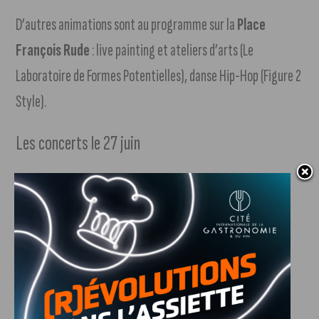
D’autres animations sont au programme sur la
Place
François Rude
: live painting et ateliers d’arts (Le
Laboratoire de Formes Potentielles), danse Hip-Hop (Figure 2
Style).
Les concerts le 27 juin
Place de la Libération
: Lyo Animation (Pop)
Quartier des Halles
: Les D’ukes / Elefanfu
(Collectif d’Ukulélés / Fanfare New Orleans)
Place Émile Zola
: Nawa (Notes d’Orient et
d’ailleurs)