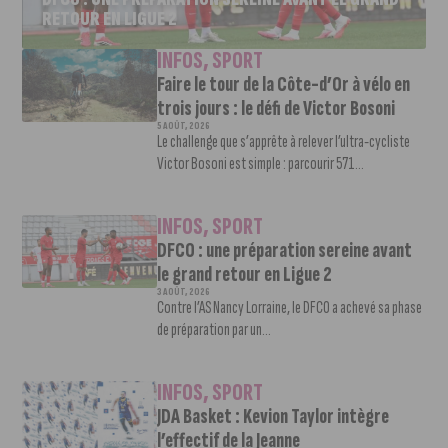
RETOUR EN LIGUE 2
INFOS
,
SPORT
Faire le tour de la Côte-d’Or à vélo en
trois jours : le défi de Victor Bosoni
5 AOÛT, 2026
Le challenge que s’apprête à relever l’ultra-cycliste
Victor Bosoni est simple : parcourir 571...
INFOS
,
SPORT
DFCO : une préparation sereine avant
le grand retour en Ligue 2
3 AOÛT, 2026
Contre l’AS Nancy Lorraine, le DFCO a achevé sa phase
de préparation par un...
INFOS
,
SPORT
JDA Basket : Kevion Taylor intègre
l’effectif de la Jeanne