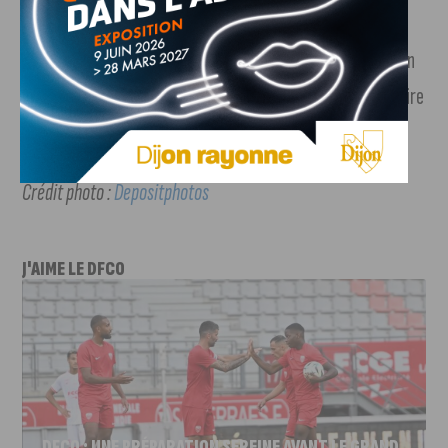
D’autres animations sont au programme sur la
Place
François Rude
: marché de créateur nocturne (Association
CréArts Dijon), live painting et ateliers d’arts (Le Laboratoire
de Formes Potentielles), danse Hip-Hop (Figure 2 Style).
Crédit photo :
Depositphotos
J'AIME LE DFCO
DFCO : UNE PRÉPARATION SEREINE AVANT LE GRAND