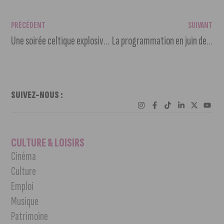
PRÉCÉDENT
SUIVANT
Une soirée celtique explosive à ne pas manquer à la Cervoiserie Dijon
La programmation en juin des Jeudi’jonnais
SUIVEZ-NOUS :
CULTURE & LOISIRS
Cinéma
Culture
Emploi
Musique
Patrimoine