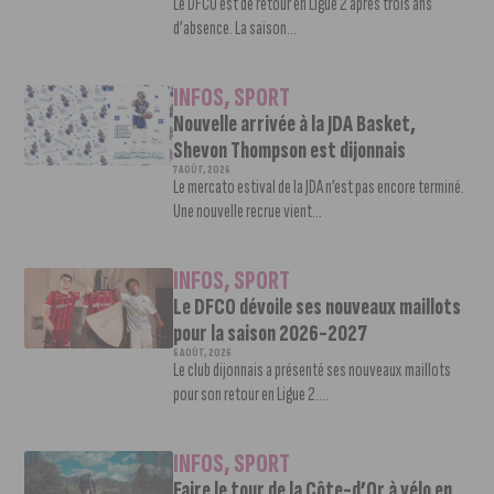
Le DFCO est de retour en Ligue 2 après trois ans
d’absence. La saison...
INFOS
,
SPORT
Nouvelle arrivée à la JDA Basket,
Shevon Thompson est dijonnais
7 AOÛT, 2026
Le mercato estival de la JDA n’est pas encore terminé.
Une nouvelle recrue vient...
INFOS
,
SPORT
Le DFCO dévoile ses nouveaux maillots
pour la saison 2026-2027
6 AOÛT, 2026
Le club dijonnais a présenté ses nouveaux maillots
pour son retour en Ligue 2....
INFOS
,
SPORT
Faire le tour de la Côte-d’Or à vélo en